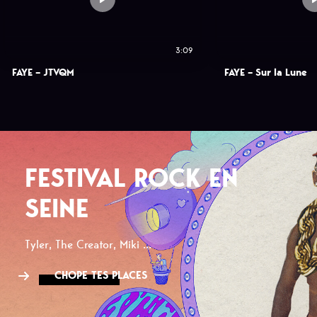
3:09
FAYE – JTVQM
FAYE – Sur la Lune
FESTIVAL ROCK EN
SEINE
Tyler, The Creator, Miki ...
CHOPE TES PLACES