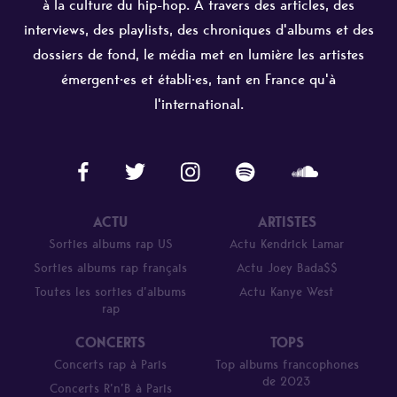
à la culture du hip-hop. À travers des articles, des
interviews, des playlists, des chroniques d'albums et des
dossiers de fond, le média met en lumière les artistes
émergent·es et établi·es, tant en France qu'à
l'international.
ACTU
ARTISTES
Sorties albums rap US
Actu Kendrick Lamar
Sorties albums rap français
Actu Joey Bada$$
Toutes les sorties d’albums
Actu Kanye West
rap
CONCERTS
TOPS
Concerts rap à Paris
Top albums francophones
de 2023
Concerts R’n’B à Paris