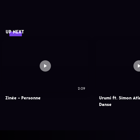
UP NEXT
2:09
Zinée – Personne
Urumi ft. Simon Atl
Danse