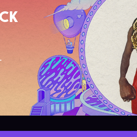
OCK
.