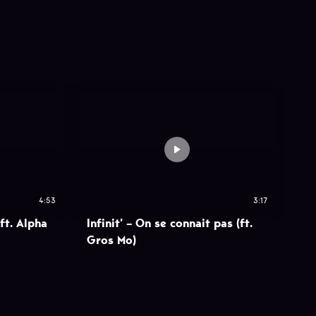
4:53
3:17
(ft. Alpha
Infinit’ – On se connait pas (ft.
Gros Mo)