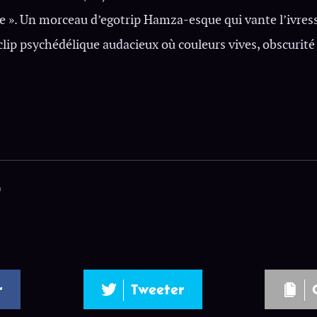
 ». Un morceau d’egotrip Hamza-esque qui vante l’ivresse
ip psychédélique audacieux où couleurs vives, obscurité 
n
r
Tweeter