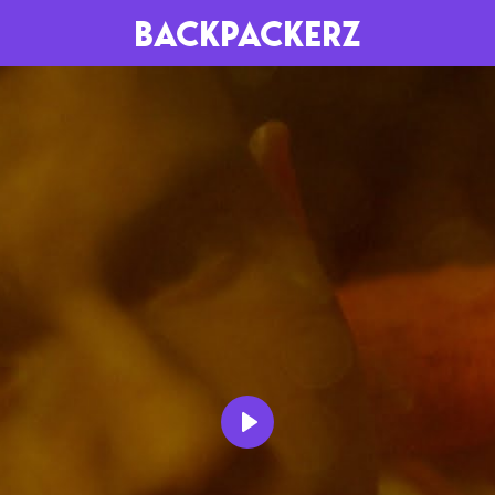
BACKPACKERZ
AGENDA
RADIO
Paris
Playlists
Festivals
Podcasts
Mixes
Play