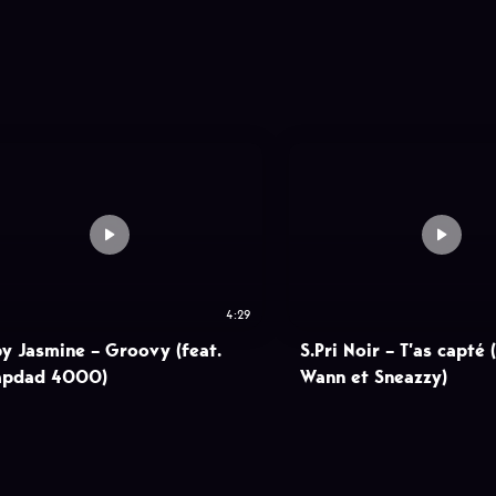
4:29
y Jasmine – Groovy (feat.
S.Pri Noir – T’as capté 
apdad 4000)
Wann et Sneazzy)