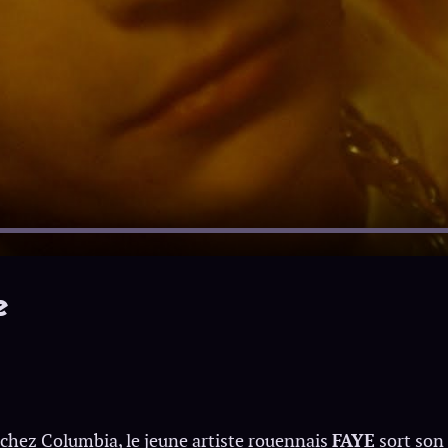
e
hez Columbia, le jeune artiste rouennais
FAYE
sort son