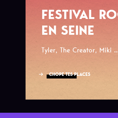
FESTIVAL R
EN SEINE
Tyler, The Creator, Miki ..
CHOPE TES PLACES