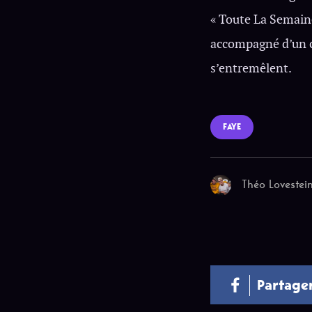
« Toute La Semaine
accompagné d’un cl
s’entremêlent.
FAYE
Théo Lovestei
Partage