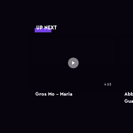
UP NEXT
4:53
Gros Mo – Maria
Abb
Gu