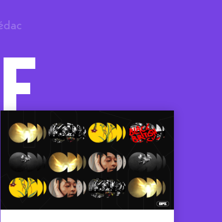
rédac
F