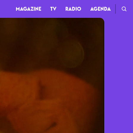
MAGAZINE
TV
RADIO
AGENDA
TV
Clips
Live
Documentaires
Web-séries