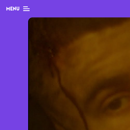
MENU
MAG
Dossiers
Tops
Interviews
Chroniques
Sorties
Newsletter