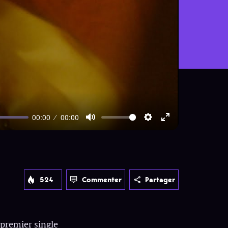
00:00
00:00
Mute
Settings
Enter
fullscreen
524
Commenter
Partager
 premier single