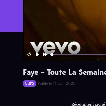
Restart
Play
Forward
10s
Faye – Toute La Semain
CLIPS
Publié le 16 avril 2020
Récemment signé c