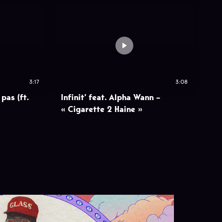
3:17
3:08
 pas (ft.
Infinit’ feat. Alpha Wann –
« Cigarette 2 Haine »