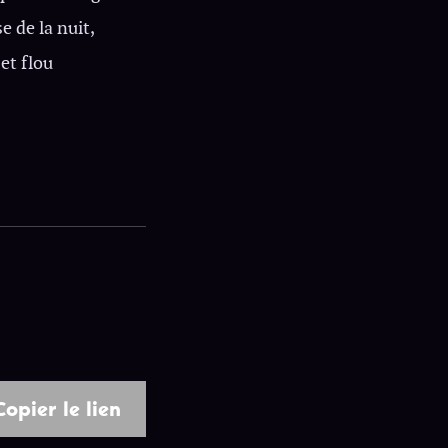
 de la nuit,
et flou
Copier le lien