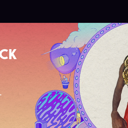
OCK
.