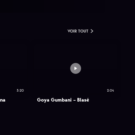
VOIR TOUT
3:20
2:04
ana
Goya Gumbani – Blasé