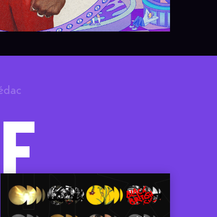
rédac
F