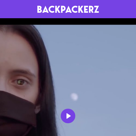
BACKPACKERZ
AGENDA
RADIO
Paris
Playlists
Festivals
Podcasts
Mixes
Play