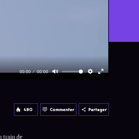
00:00
00:00
Mute
Settings
Enter
fullscreen
480
Commenter
Partager
n train de