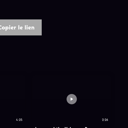
Copier le lien
4:25
2:26