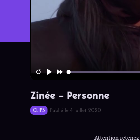
Restart
Play
Forward
10s
Zinée – Personne
CLIPS
Publié le 4 juillet 2020
Attention retenez 