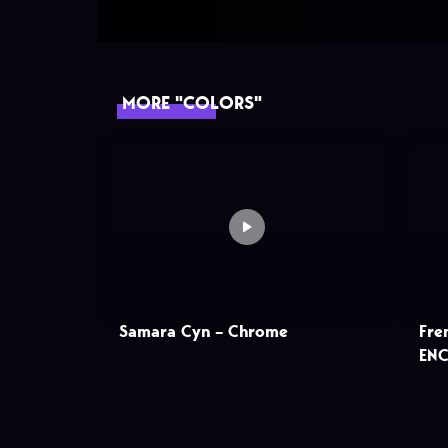
MORE "COLORS"
Samara Cyn – Chrome
Fre
EN