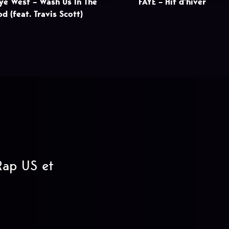
ye West – Wash Us In The
FAYE – Hit d’hiver
od (feat. Travis Scott)
 Rap US et