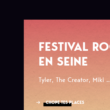
FESTIVAL R
EN SEINE
Tyler, The Creator, Miki ..
CHOPE TES PLACES