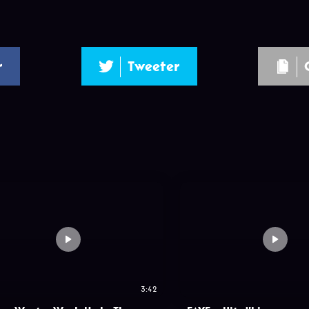
r
Tweeter
3:42