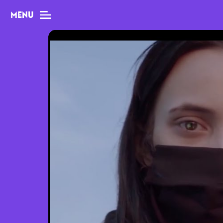
MENU
MAG
Dossiers
Tops
Interviews
Chroniques
Sorties
Newsletter