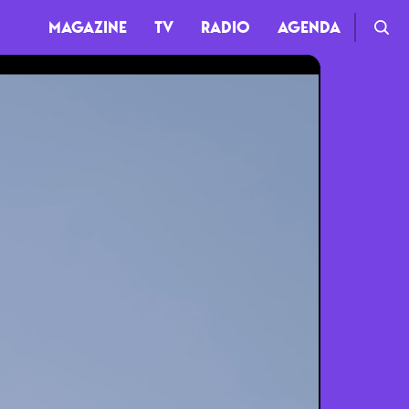
MAGAZINE
TV
RADIO
AGENDA
TV
Clips
Live
Documentaires
Web-séries