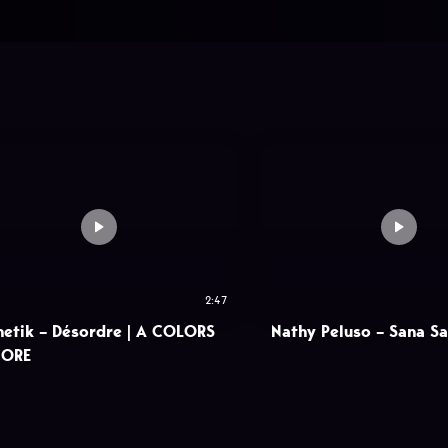
2:47
netik – Désordre | A COLORS
Nathy Peluso – Sana S
CORE