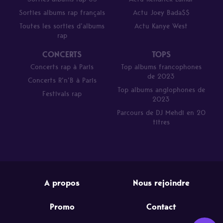
Sorties albums rap français
Actu Joey Bada$$
Toutes les sorties d’albums
Actu Kanye West
rap
CONCERTS
TOPS
Concerts rap à Paris
Top albums francophones
de 2023
Concerts R’n’B à Paris
Top albums anglophones de
Festivals rap
2023
Parcours de DJ Mehdi en 20
titres
A propos
Nous rejoindre
Promo
Contact