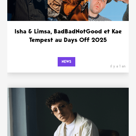
Isha & Limsa, BadBadNotGood et Kae
Tempest au Days Off 2025
NEWS
il y a 1 an