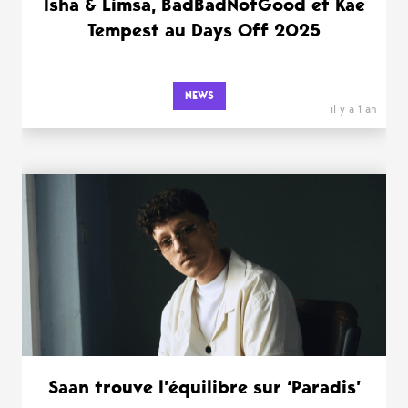
Isha & Limsa, BadBadNotGood et Kae
Tempest au Days Off 2025
NEWS
il y a 1 an
Saan trouve l’équilibre sur ‘Paradis’