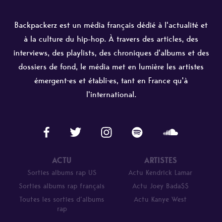
Backpackerz est un média français dédié à l'actualité et
à la culture du hip-hop. À travers des articles, des
interviews, des playlists, des chroniques d'albums et des
dossiers de fond, le média met en lumière les artistes
émergent·es et établi·es, tant en France qu'à
l'international.
ACTU
ARTISTES
Sorties albums rap US
Actu Kendrick Lamar
Sorties albums rap français
Actu Joey Bada$$
Toutes les sorties d’albums
Actu Kanye West
rap