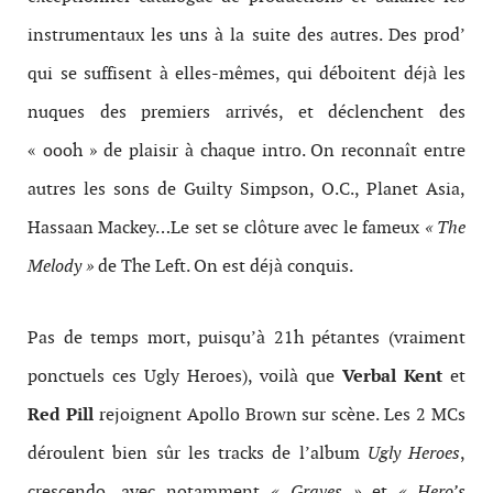
instrumentaux les uns à la suite des autres. Des prod’
qui se suffisent à elles-mêmes, qui déboitent déjà les
nuques des premiers arrivés, et déclenchent des
« oooh » de plaisir à chaque intro. On reconnaît entre
autres les sons de Guilty Simpson, O.C., Planet Asia,
Hassaan Mackey…Le set se clôture avec le fameux
« The
Melody »
de The Left. On est déjà conquis.
Pas de temps mort, puisqu’à 21h pétantes (vraiment
ponctuels ces Ugly Heroes), voilà que
Verbal Kent
et
Red Pill
rejoignent Apollo Brown sur scène. Les 2 MCs
déroulent bien sûr les tracks de l’album
Ugly Heroes
,
crescendo, avec notamment
« Graves »
et
« Hero’s