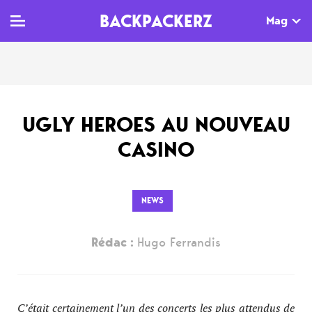
BACKPACKERZ
Mag
TV
MAG
AGENDA
UGLY HEROES AU NOUVEAU
Clips
Dossiers
Paris
CASINO
Live
Tops
Festivals
Documentaires
Interviews
NEWS
Web-séries
Chroniques
Rédac :
Hugo Ferrandis
Sorties
Newsletter
C’était certainement l’un des concerts les plus attendus de