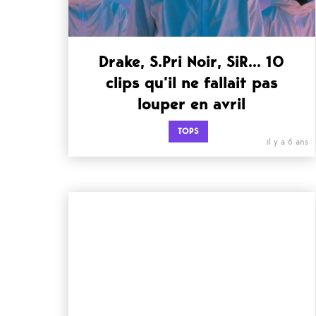
Drake, S.Pri Noir, SiR… 10
clips qu’il ne fallait pas
louper en avril
TOPS
il y a 6 ans