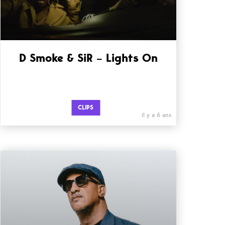
D Smoke & SiR – Lights On
CLIPS
il y a 6 ans