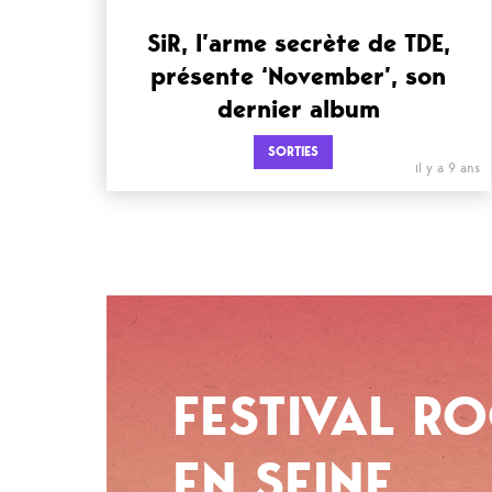
SiR, l’arme secrète de TDE,
présente ‘November’, son
dernier album
SORTIES
il y a 9 ans
FESTIVAL R
EN SEINE