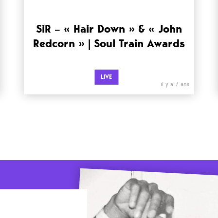
SiR – « Hair Down » & « John
Redcorn » | Soul Train Awards
LIVE
il y a 7 ans