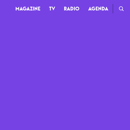
MAGAZINE
TV
RADIO
AGENDA
TV
Clips
Live
Documentaires
Web-séries