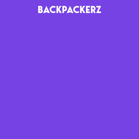
BACKPACKERZ
AGENDA
RADIO
Paris
Playlists
Festivals
Podcasts
Mixes