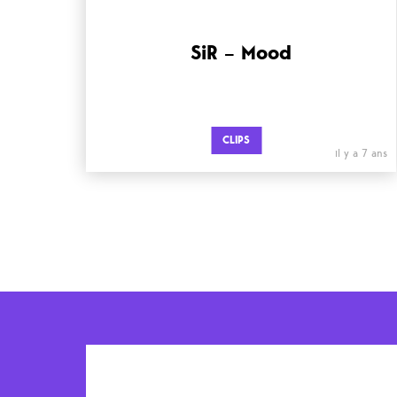
SiR – Mood
CLIPS
il y a 7 ans