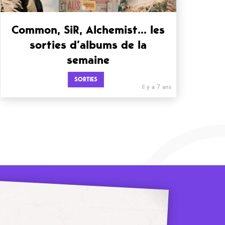
Common, SiR, Alchemist… les
sorties d’albums de la
semaine
SORTIES
il y a 7 ans