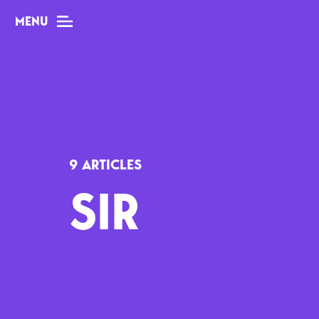
MENU
MAG
Dossiers
9 ARTICLES
Tops
SIR
Interviews
Chroniques
Sorties
Newsletter