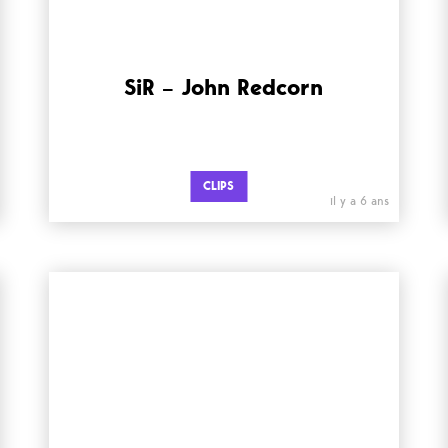
SiR – John Redcorn
CLIPS
il y a 6 ans