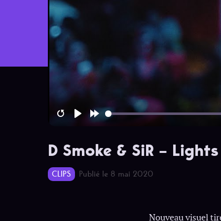
Restart
Play
Forward
10s
D Smoke & SiR – Light
CLIPS
Publié le 8 mai 2020
Nouveau visuel ti