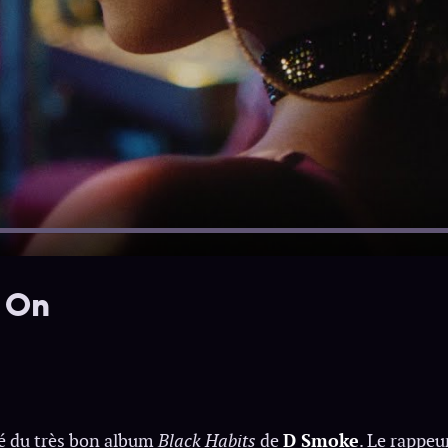
s On
ré du très bon album
Black Habits
de
D Smoke
. Le rappeu