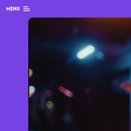
MENU
MAG
Dossiers
Tops
Interviews
Chroniques
Sorties
Newsletter