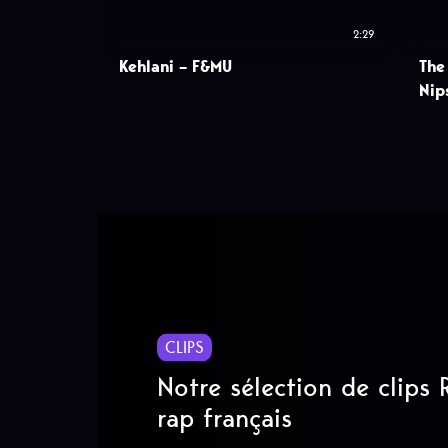
2:29
Kehlani – F&MU
The
Nip
CLIPS
Notre sélection de clips
rap français