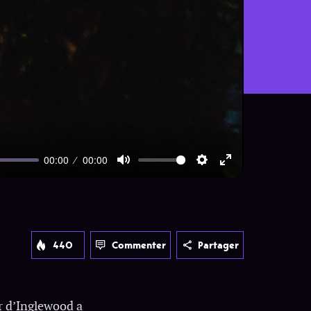
00:00
00:00
Mute
Settings
Enter
fullscreen
440
Commenter
Partager
r d’Inglewood a