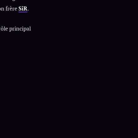
on frère
SiR
.
ôle principal