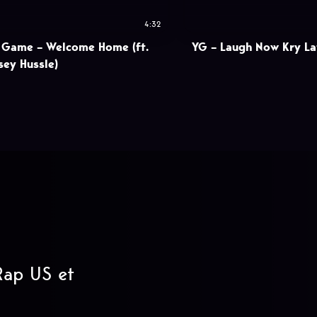
4:32
 Game – Welcome Home (ft.
YG – Laugh Now Kry La
sey Hussle)
 Rap US et