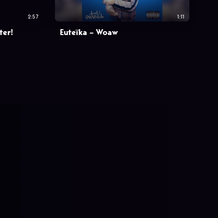
2:57
1:11
ter!
Euteïka – Woaw