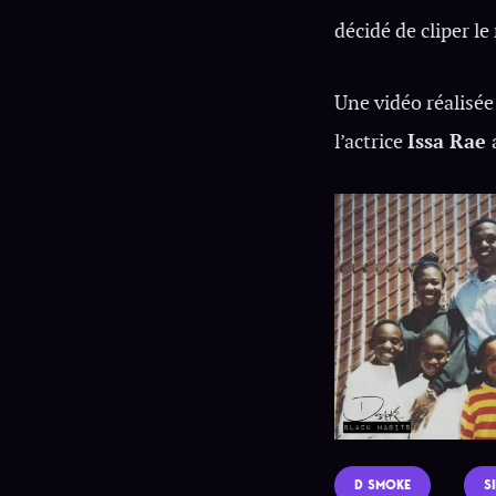
décidé de cliper l
Une vidéo réalisée
l’actrice
Issa Rae
D SMOKE
S