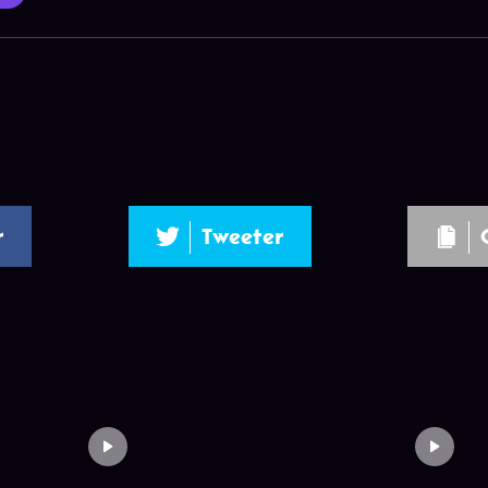
r
Tweeter