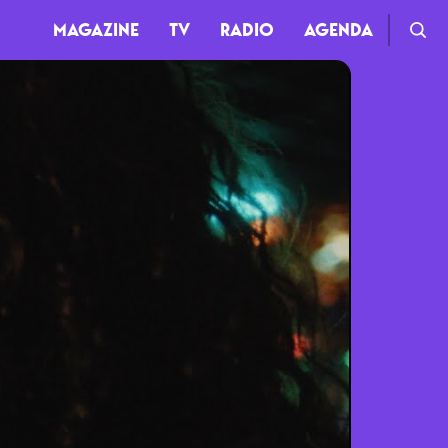
MAGAZINE
TV
RADIO
AGENDA
TV
Clips
Live
Documentaires
Web-séries