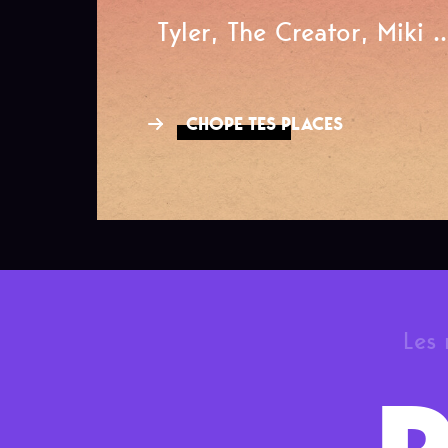
Tyler, The Creator, Miki ..
CHOPE TES PLACES
Les 