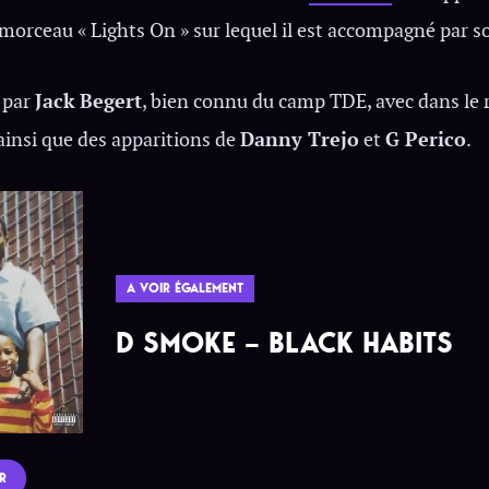
e morceau « Lights On » sur lequel il est accompagné par s
 par
Jack Begert
, bien connu du camp TDE, avec dans le r
ainsi que des apparitions de
Danny Trejo
et
G Perico
.
A VOIR ÉGALEMENT
D SMOKE – BLACK HABITS
IR