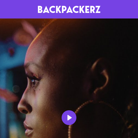
BACKPACKERZ
AGENDA
RADIO
Paris
Playlists
Festivals
Podcasts
Mixes
Play