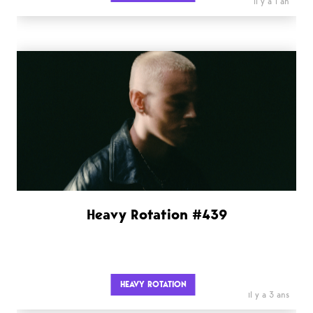
il y a 1 an
Heavy Rotation #439
HEAVY ROTATION
il y a 3 ans