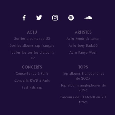
ACTU
ARTISTES
Sorties albums rap US
Actu Kendrick Lamar
Sorties albums rap français
Actu Joey Bada$$
Toutes les sorties d’albums
Actu Kanye West
rap
CONCERTS
TOPS
Concerts rap à Paris
Top albums francophones
de 2023
Concerts R’n’B à Paris
Top albums anglophones de
Festivals rap
2023
Parcours de DJ Mehdi en 20
titres