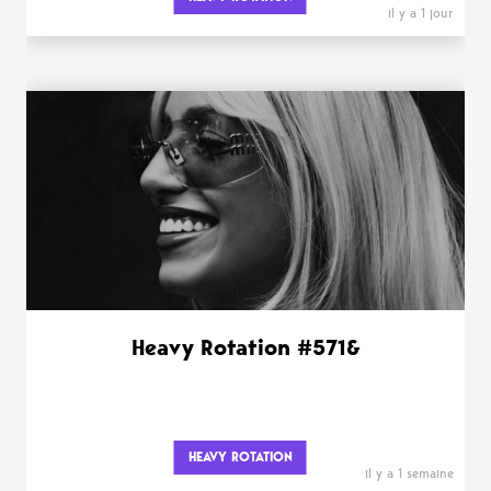
il y a 1 jour
Heavy Rotation #571&
HEAVY ROTATION
il y a 1 semaine