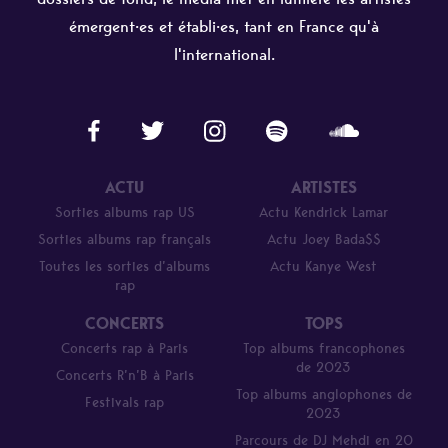
émergent·es et établi·es, tant en France qu'à
l'international.
ACTU
ARTISTES
Sorties albums rap US
Actu Kendrick Lamar
Sorties albums rap français
Actu Joey Bada$$
Toutes les sorties d’albums
Actu Kanye West
rap
CONCERTS
TOPS
Concerts rap à Paris
Top albums francophones
de 2023
Concerts R’n’B à Paris
Top albums anglophones de
Festivals rap
2023
Parcours de DJ Mehdi en 20