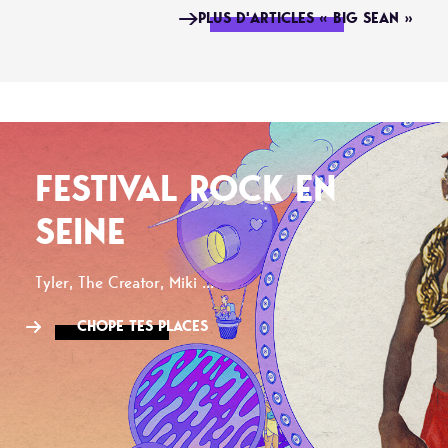
PLUS D'ARTICLES « BIG SEAN »
FESTIVAL ROCK EN
SEINE
Tyler, The Creator, Miki ...
CHOPE TES PLACES