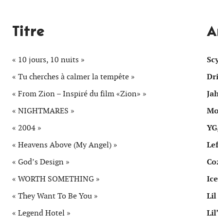
Titre
A
« 10 jours, 10 nuits »
Scy
« Tu cherches à calmer la tempête »
Dri
« From Zion – Inspiré du film «Zion» »
Ja
« NIGHTMARES »
Mo
« 2004 »
YG
« Heavens Above (My Angel) »
Le
« God’s Design »
Co
« WORTH SOMETHING »
Ic
« They Want To Be You »
Lil
« Legend Hotel »
Lil