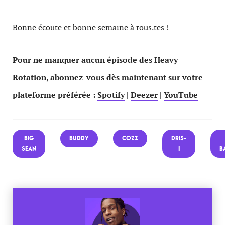
Bonne écoute et bonne semaine à tous.tes !
Pour ne manquer aucun épisode des Heavy
Rotation, abonnez-vous dès maintenant sur votre
plateforme préférée :
Spotify
|
Deezer
|
YouTube
BIG
BUDDY
COZZ
DRI$-
SEAN
I
B