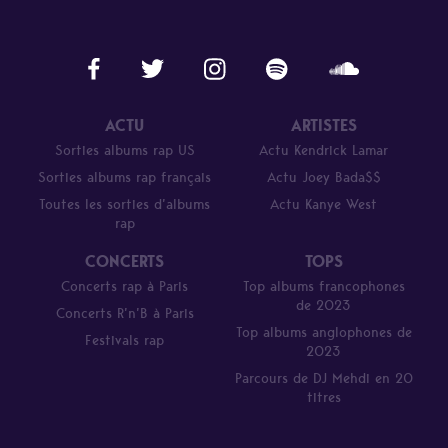
ACTU
ARTISTES
Sorties albums rap US
Actu Kendrick Lamar
Sorties albums rap français
Actu Joey Bada$$
Toutes les sorties d’albums
Actu Kanye West
rap
CONCERTS
TOPS
Concerts rap à Paris
Top albums francophones
de 2023
Concerts R’n’B à Paris
Top albums anglophones de
Festivals rap
2023
Parcours de DJ Mehdi en 20
titres