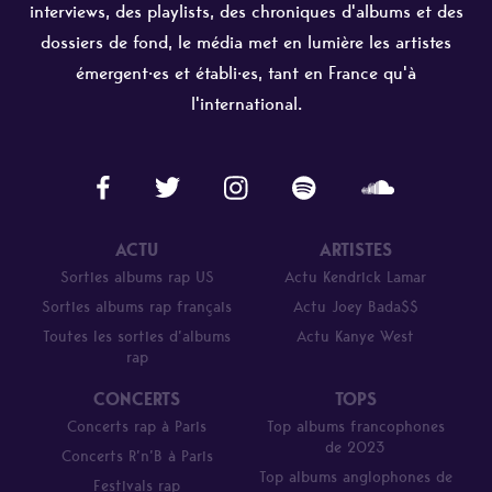
interviews, des playlists, des chroniques d'albums et des
dossiers de fond, le média met en lumière les artistes
émergent·es et établi·es, tant en France qu'à
l'international.
ACTU
ARTISTES
Sorties albums rap US
Actu Kendrick Lamar
Sorties albums rap français
Actu Joey Bada$$
Toutes les sorties d’albums
Actu Kanye West
rap
CONCERTS
TOPS
Concerts rap à Paris
Top albums francophones
de 2023
Concerts R’n’B à Paris
Top albums anglophones de
Festivals rap