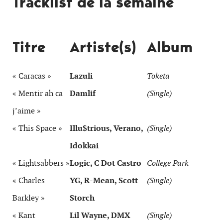
Tracklist de la semaine
Titre
Artiste(s)
Album
« Caracas »
Lazuli
Toketa
« Mentir ah ca
Damlif
(Single)
j’aime »
« This Space »
Illu$trious, Verano,
(Single)
Idokkai
« Lightsabbers »
Logic, C Dot Castro
College Park
« Charles
YG, R-Mean, Scott
(Single)
Barkley »
Storch
« Kant
Lil Wayne, DMX
(Single)