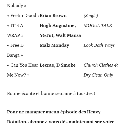
Nobody »
« Feelin’ Good »
Brian Brown
(Single)
« IT’S A
Hugh Augustine,
MOGUL TALK
WRAP »
YGTut, Walt Mansa
« Free D
Malz Monday
Look Both Ways
Banga »
« Can You Hear
Lecrae, D Smoke
Church Clothes 4:
Me Now? »
Dry Clean Only
Bonne écoute et bonne semaine à tous.tes !
Pour ne manquer aucun épisode des Heavy
Rotation, abonnez-vous dès maintenant sur votre