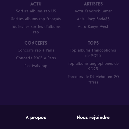
ACTU
ARTISTES
Sorties albums rap US
Actu Kendrick Lamar
Sorties albums rap français
Actu Joey Bada$$
Toutes les sorties d’albums
Actu Kanye West
rap
CONCERTS
TOPS
Concerts rap à Paris
Top albums francophones
de 2023
Concerts R’n’B à Paris
Top albums anglophones de
Festivals rap
2023
Parcours de DJ Mehdi en 20
titres
A propos
Nous rejoindre