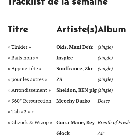
Tracklist de la semaine
Titre
Artiste(s)
Album
« Tinkiet »
Okis, Mani Deïz
(single)
« Bails noirs »
Inspire
(single)
« Appuie-tête »
Souffrance, Zkr
(single)
« pour les autres »
ZS
(single)
« Arrondissement »
Sheldon, BEN plg
(single)
« 360° Ressurection
Meechy Darko
Doses
« Tab #2 » «
« Glizock & Wizop »
Gucci Mane, Key
Breath of Fresh
Glock
Air