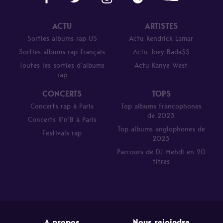
ACTU
ARTISTES
Sorties albums rap US
Actu Kendrick Lamar
Sorties albums rap français
Actu Joey Bada$$
Toutes les sorties d’albums
Actu Kanye West
rap
CONCERTS
TOPS
Concerts rap à Paris
Top albums francophones
de 2023
Concerts R’n’B à Paris
Top albums anglophones de
Festivals rap
2023
Parcours de DJ Mehdi en 20
titres
A propos
Nous rejoindre