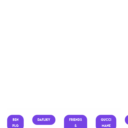
BEN
DAFLIKY
FRIENDS
GUCCI
PLG
&
MANE