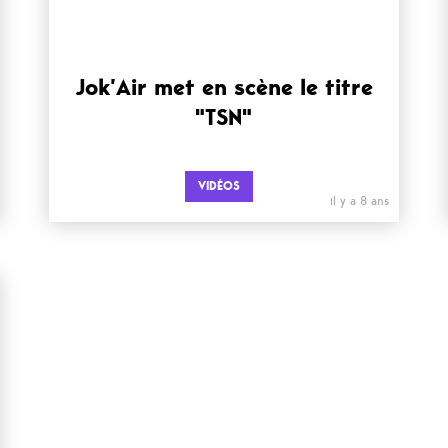
Jok’Air met en scène le titre
"TSN"
VIDÉOS
il y a 8 ans