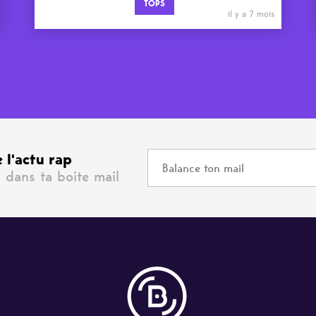
TOPS
il y a 7 mois
 l'actu rap
 dans ta boite mail