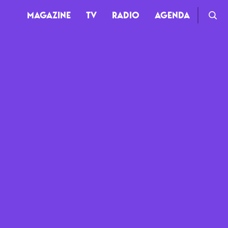
MAGAZINE
TV
RADIO
AGENDA
TV
Clips
Live
Documentaires
Web-séries