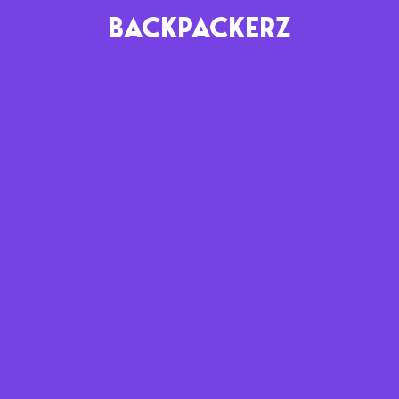
BACKPACKERZ
AGENDA
RADIO
Paris
Playlists
Festivals
Podcasts
Mixes