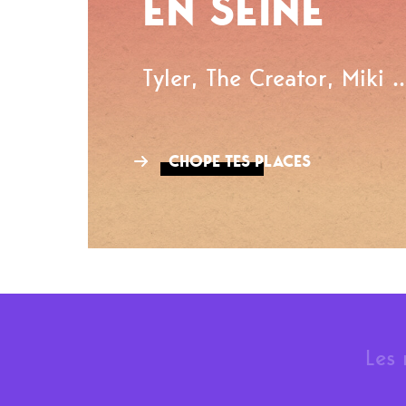
EN SEINE
Tyler, The Creator, Miki ..
CHOPE TES PLACES
Les 