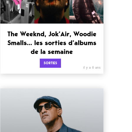
The Weeknd, Jok’Air, Woodie
Smalls… les sorties d’albums
de la semaine
SORTIES
il y a 6 ans