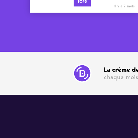
TOPS
il y a 7 mois
La crème de
chaque mois