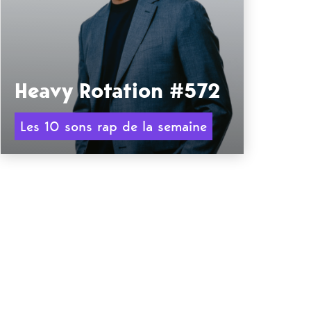
Heavy Rotation #572
Les 10 sons rap de la semaine