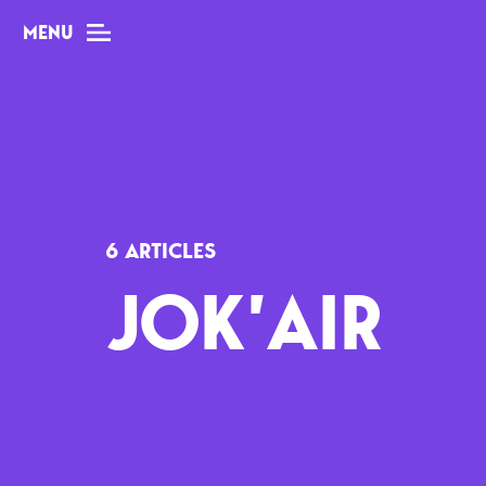
MENU
MAG
Dossiers
6 ARTICLES
Tops
JOK’AIR
Interviews
Chroniques
Sorties
Newsletter