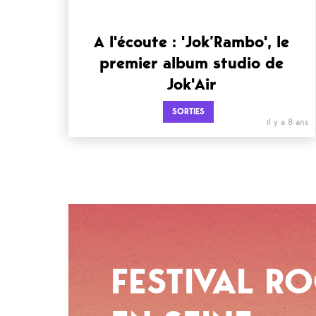
A l'écoute : 'Jok’Rambo', le
premier album studio de
Jok'Air
SORTIES
il y a 8 ans
FESTIVAL R