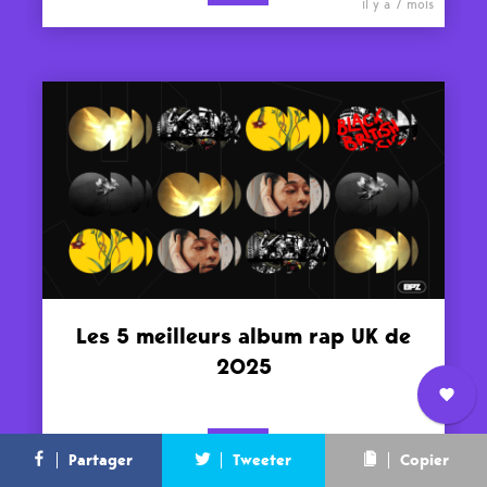
il y a 7 mois
Les 5 meilleurs album rap UK de
2025
Nous
TOPS
L’équipe
Contact
Newsletter
Partager
Tweeter
Copier
il y a 7 mois
rejoindre