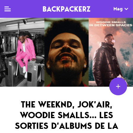
BACKPACKERZ
Mag
TV
MAG
AGENDA
Clips
Dossiers
Paris
Live
Tops
Festivals
Documentaires
Interviews
Web-séries
Chroniques
THE WEEKND, JOK’AIR,
Sorties
WOODIE SMALLS… LES
Newsletter
SORTIES D’ALBUMS DE LA