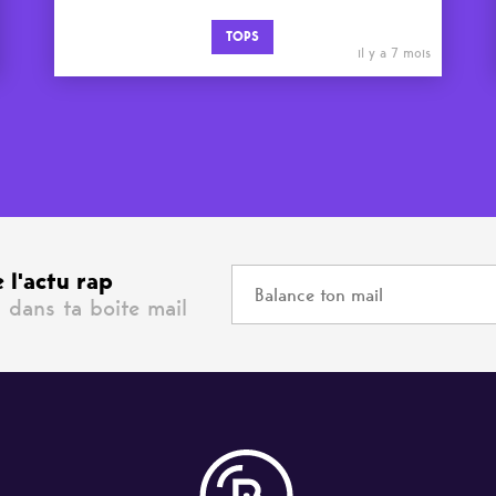
TOPS
il y a 7 mois
 l'actu rap
 dans ta boite mail