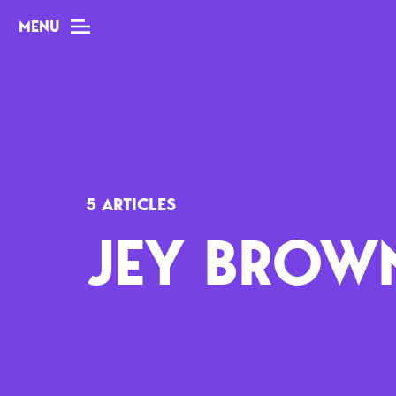
MENU
MAG
Dossiers
5 ARTICLES
Tops
JEY BROW
Interviews
Chroniques
Sorties
Newsletter