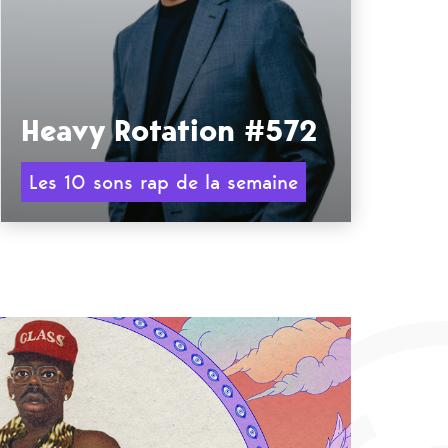
Heavy Rotation #572
Les 10 sons rap de la semaine