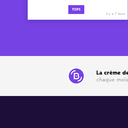
TOPS
il y a 7 mois
La crème de
chaque mois