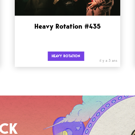
Heavy Rotation #435
HEAVY ROTATION
il y a 3 ans
OCK