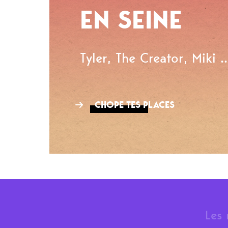
EN SEINE
Tyler, The Creator, Miki ..
CHOPE TES PLACES
Les 