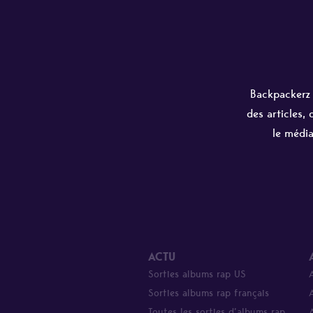
Backpackerz e
des articles,
le média
ACTU
Sorties albums rap US
Sorties albums rap français
Toutes les sorties d’albums rap