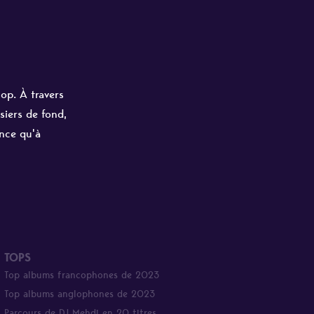
hop. À travers
siers de fond,
ance qu'à
TOPS
Top albums francophones de 2023
Top albums anglophones de 2023
Parcours de DJ Mehdi en 20 titres