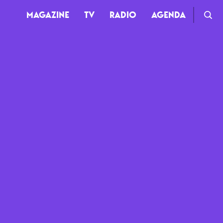
MAGAZINE
TV
RADIO
AGENDA
TV
Clips
Live
Documentaires
Web-séries