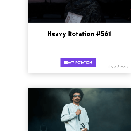
Heavy Rotation #561
HEAVY ROTATION
il y a 3 mois