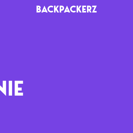
BACKPACKERZ
AGENDA
RADIO
Paris
Playlists
Festivals
Podcasts
NIE
Mixes