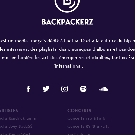
st un média français dédié à l'actualité et à la culture du hip-
 des interviews, des playlists, des chroniques d'albums et des dos
 met en lumière les artistes émergent·es et établi·es, tant en Fr
l'international.
ARTISTES
CONCERTS
Actu Kendrick Lamar
Concerts rap à Paris
Actu Joey Bada$$
Concerts R’n’B à Paris
Actu Kanye West
Festivals rap