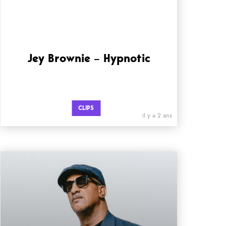
Jey Brownie – Hypnotic
CLIPS
il y a 2 ans