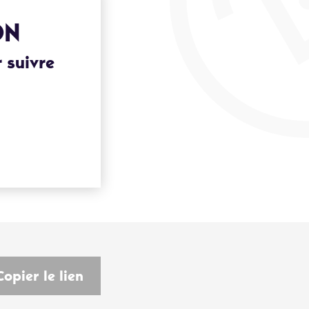
ON
 suivre
Copier le lien