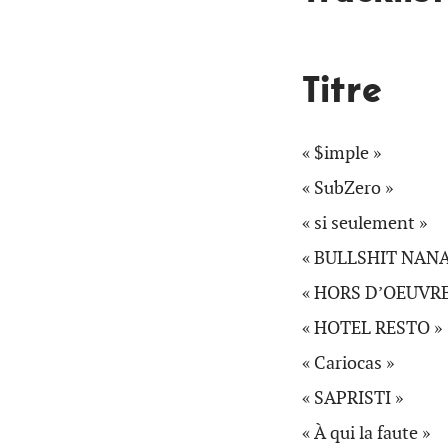
Titre
« $imple »
« SubZero »
« si seulement »
« BULLSHIT NANA
« HORS D’OEUVRE
« HOTEL RESTO »
« Cariocas »
« SAPRISTI »
« À qui la faute »