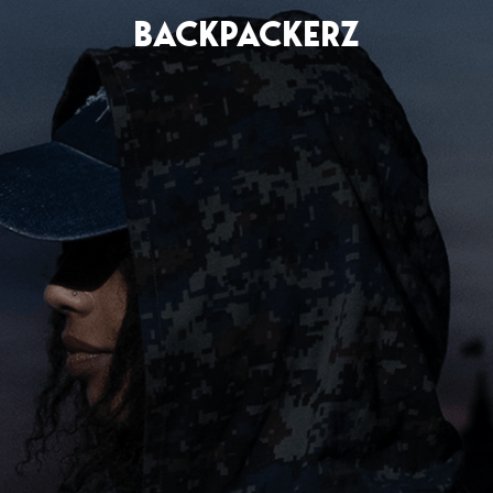
BACKPACKERZ
AGENDA
RADIO
Paris
Playlists
Festivals
Podcasts
Mixes