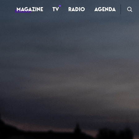
MAGAZINE
TV
RADIO
AGENDA
TV
Clips
Live
Documentaires
Web-séries