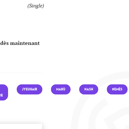
(Single)
 dès maintenant
JYEUHAIR
MARÙ
NASH
NEMÈS
IE