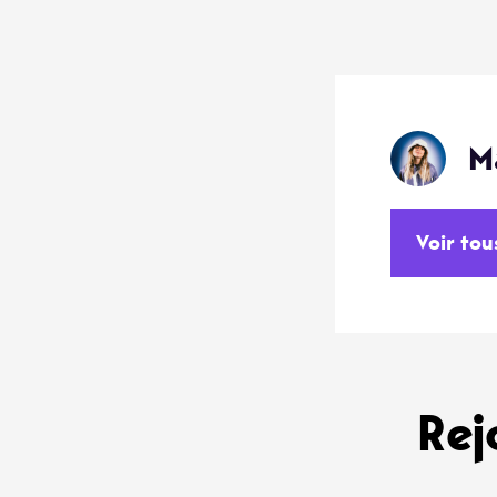
M
Voir tou
Rej