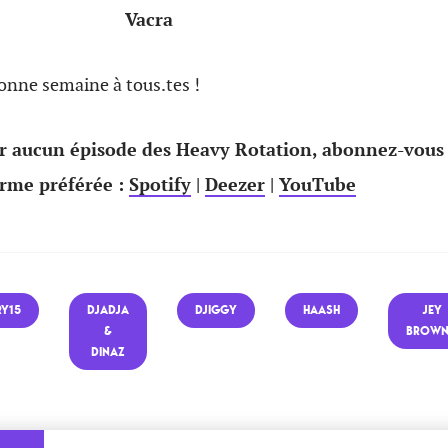
Vacra
onne semaine à tous.tes !
 aucun épisode des Heavy Rotation, abonnez-vous
orme préférée :
Spotify
|
Deezer
|
YouTube
RY15
DJADJA
DJIGGY
HAASH
JEY
&
BROWN
DINAZ