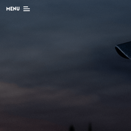
MENU
MAG
Dossiers
Tops
Interviews
Chroniques
Sorties
Newsletter