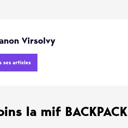
anon Virsolvy
s ses articles
oins la mif BACKPAC