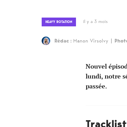
il y a 3 mois
HEAVY ROTATION
Rédac :
Manon Virsolvy
Phot
Nouvel épisod
lundi, notre s
passée.
Tracklis