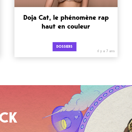
Doja Cat, le phénomène rap
haut en couleur
DOSSIERS
il y a 7 ans
OCK