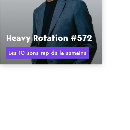
Heavy Rotation #572
Les 10 sons rap de la semaine