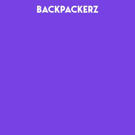
BACKPACKERZ
AGENDA
RADIO
Paris
Playlists
Festivals
Podcasts
Mixes