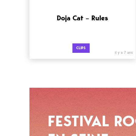
Doja Cat – Rules
CLIPS
il y a 7 ans
FESTIVAL R