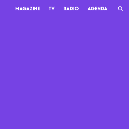
MAGAZINE
TV
RADIO
AGENDA
TV
Clips
Live
Documentaires
Web-séries