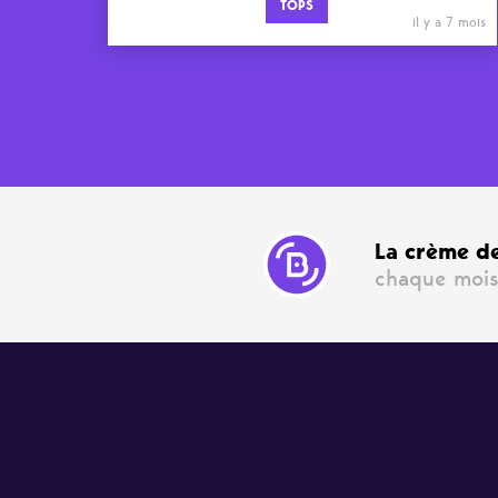
TOPS
il y a 7 mois
La crème de
chaque mois