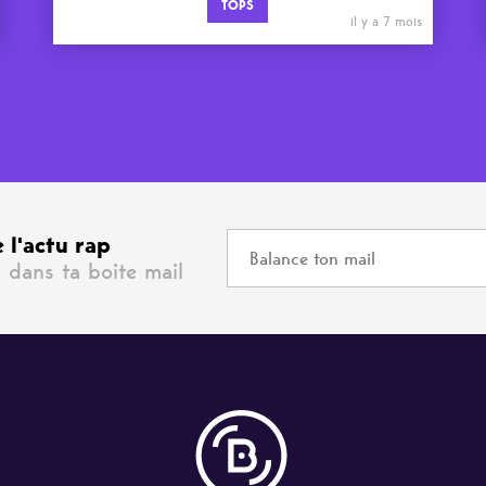
TOPS
il y a 7 mois
 l'actu rap
 dans ta boite mail