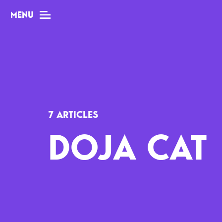
MENU
MAG
Dossiers
7 ARTICLES
Tops
DOJA CAT
Interviews
Chroniques
Sorties
Newsletter