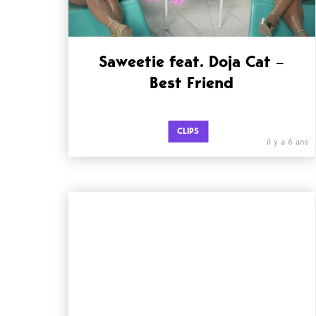
Saweetie feat. Doja Cat –
Best Friend
CLIPS
il y a 6 ans