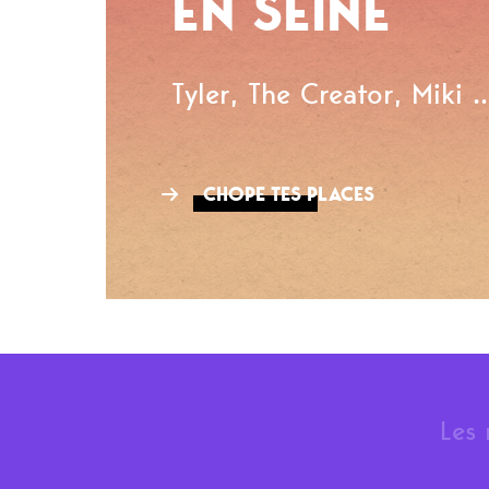
EN SEINE
Tyler, The Creator, Miki ..
CHOPE TES PLACES
Les 