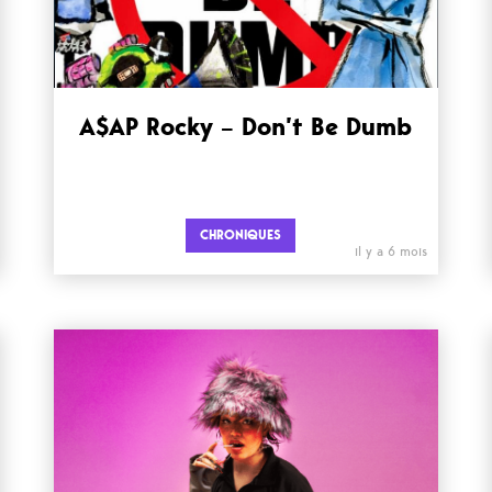
A$AP Rocky – Don’t Be Dumb
CHRONIQUES
il y a 6 mois