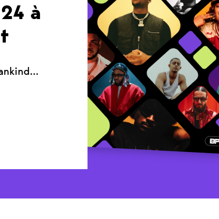
024 à
t
mankind…