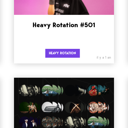
Heavy Rotation #501
HEAVY ROTATION
il y a 1 an