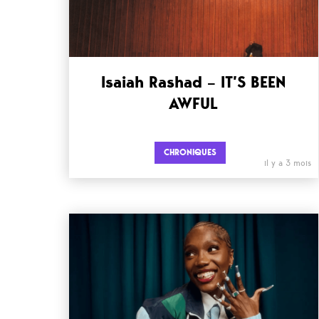
Isaiah Rashad – IT’S BEEN
AWFUL
CHRONIQUES
il y a 3 mois