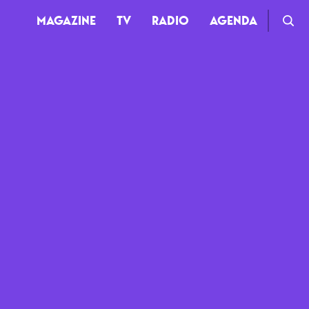
MAGAZINE
TV
RADIO
AGENDA
TV
Clips
Live
Documentaires
Web-séries