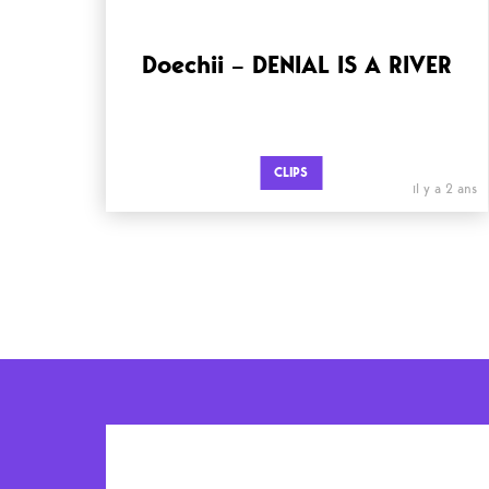
Doechii – DENIAL IS A RIVER
CLIPS
il y a 2 ans