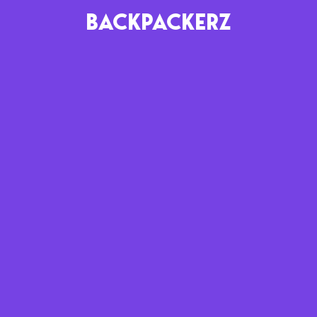
BACKPACKERZ
AGENDA
RADIO
Paris
Playlists
Festivals
Podcasts
Mixes