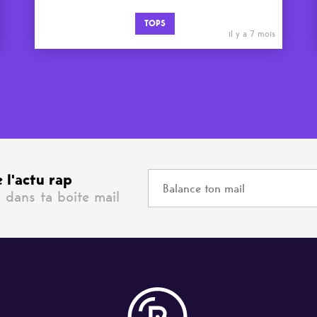
TOPS
il y a 7 mois
 l'actu rap
 dans ta boite mail