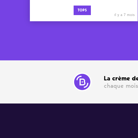
TOPS
il y a 7 mois
La crème de
chaque mois