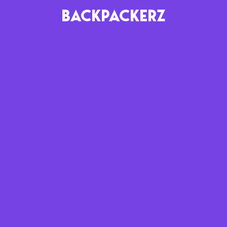
BACKPACKERZ
AGENDA
RADIO
Paris
Playlists
Festivals
Podcasts
Mixes