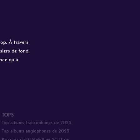
hop. À travers
siers de fond,
ance qu'à
TOPS
Top albums francophones de 2023
Top albums anglophones de 2023
Parcours de DJ Mehdi en 20 titres