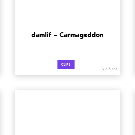
damlif – Carmageddon
CLIPS
il y a 3 ans