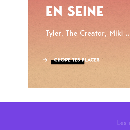
EN SEINE
Tyler, The Creator, Miki ..
CHOPE TES PLACES
Les 