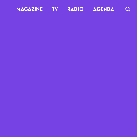
MAGAZINE
TV
RADIO
AGENDA
TV
Clips
Live
Documentaires
Web-séries