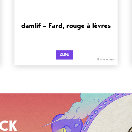
damlif – Fard, rouge à lèvres
CLIPS
il y a 4 ans
OCK