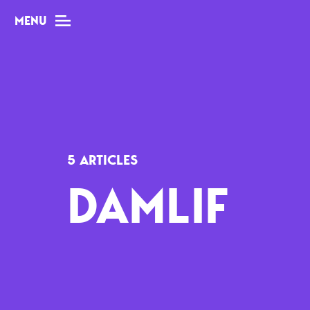
MENU
MAG
Dossiers
5 ARTICLES
Tops
DAMLIF
Interviews
Chroniques
Sorties
Newsletter