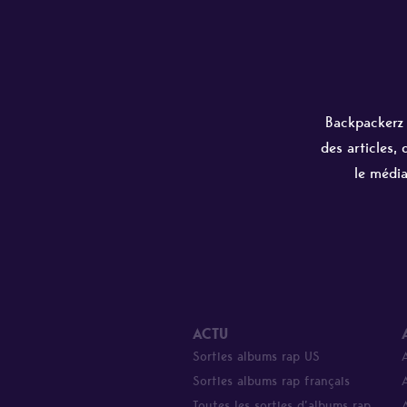
Backpackerz e
des articles,
le média
ACTU
Sorties albums rap US
Sorties albums rap français
Toutes les sorties d’albums rap