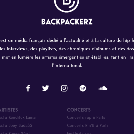
st un média français dédié à l'actualité et à la culture du hip-
 des interviews, des playlists, des chroniques d'albums et des dos
 met en lumière les artistes émergent·es et établi·es, tant en Fr
l'international.
ARTISTES
CONCERTS
Actu Kendrick Lamar
Concerts rap à Paris
Actu Joey Bada$$
Concerts R’n’B à Paris
Actu Kanye West
Festivals rap