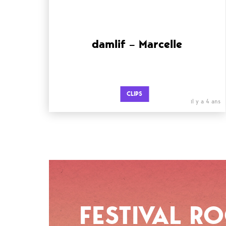
damlif – Marcelle
CLIPS
il y a 4 ans
FESTIVAL R