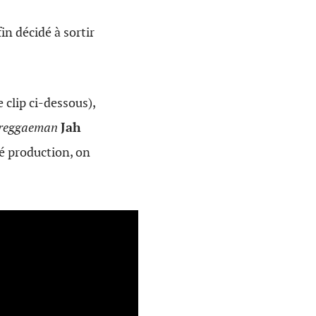
in décidé à sortir
e clip ci-dessous),
reggaeman
Jah
té production, on