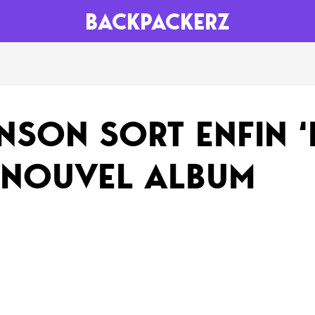
BACKPACKERZ
AGENDA
RADIO
SON SORT ENFIN ‘
Paris
Playlists
 NOUVEL ALBUM
Festivals
Podcasts
Mixes