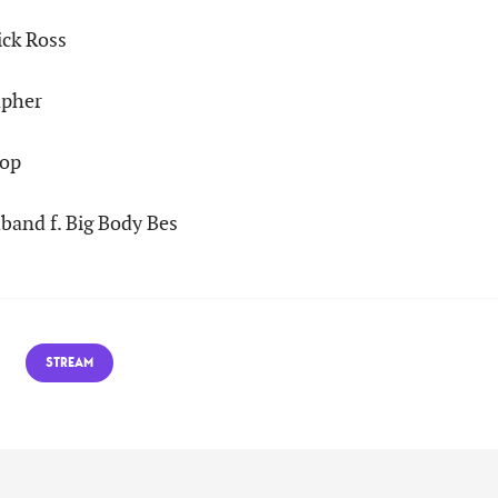
ick Ross
apher
hop
band f. Big Body Bes
STREAM