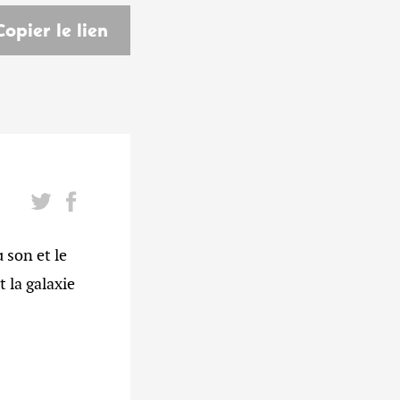
Copier le lien
son et le
 la galaxie