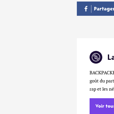
Partage
L
BACKPACKERZ
goût du part
rap et les n
Voir tou