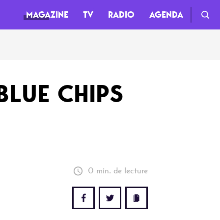
MAGAZINE
TV
RADIO
AGENDA
TV
BLUE CHIPS
Clips
Live
Documentaires
Web-séries
0 min. de lecture