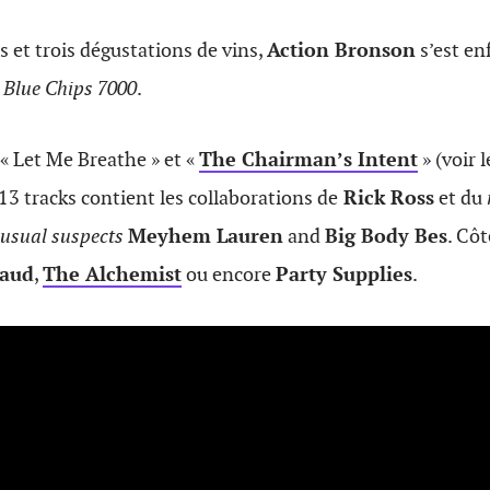
s et trois dégustations de vins,
Action Bronson
s’est enf
,
Blue Chips 7000
.
 « Let Me Breathe » et «
The Chairman’s Intent
» (voir l
13 tracks contient les collaborations de
Rick Ross
et du
usual suspects
Meyhem Lauren
and
Big Body Bes
. Cô
raud
,
The Alchemist
ou encore
Party Supplies
.