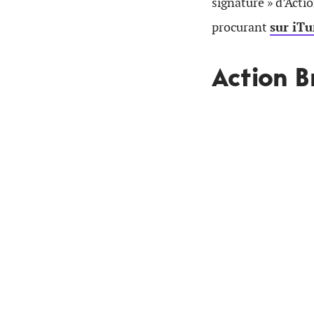
signature » d’Acti
procurant
sur iT
Action 