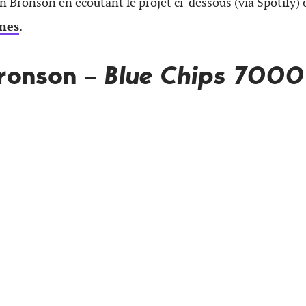
on Bronson en écoutant le projet ci-dessous (via Spotify) 
unes
.
Bronson –
Blue Chips 7000