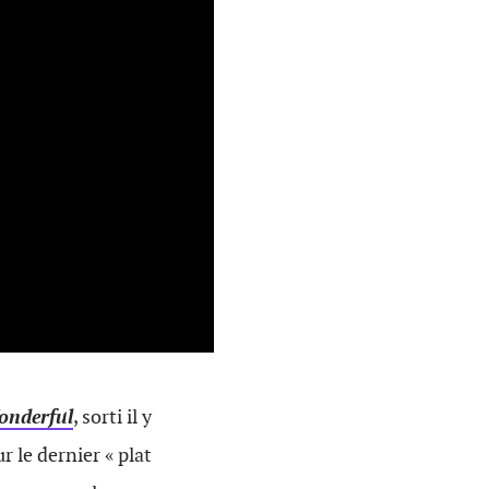
onderful
, sorti il y
r le dernier « plat