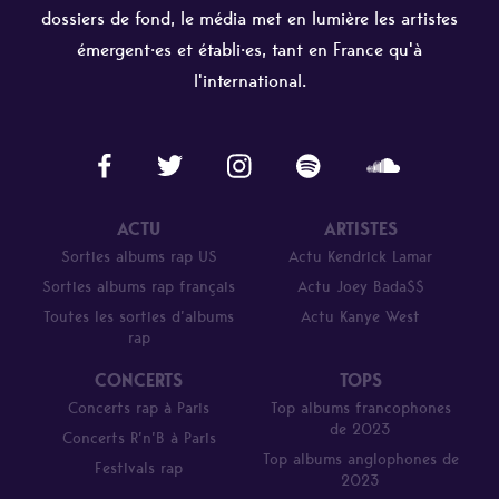
dossiers de fond, le média met en lumière les artistes
émergent·es et établi·es, tant en France qu'à
l'international.
ACTU
ARTISTES
Sorties albums rap US
Actu Kendrick Lamar
Sorties albums rap français
Actu Joey Bada$$
Toutes les sorties d’albums
Actu Kanye West
rap
CONCERTS
TOPS
Concerts rap à Paris
Top albums francophones
de 2023
Concerts R’n’B à Paris
Top albums anglophones de
Festivals rap
2023