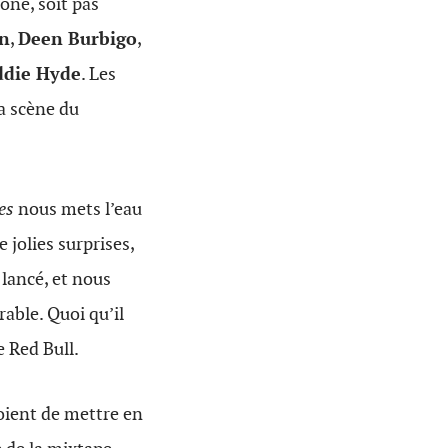
one, soit pas
n
,
Deen Burbigo
,
ddie Hyde
. Les
la scène du
es
nous mets l’eau
 jolies surprises,
 lancé, et nous
able. Quoi qu’il
e Red Bull.
voient de mettre en