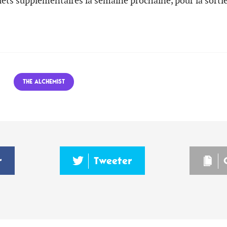
lets supplémentaires la semaine prochaine, pour la sortie
THE ALCHEMIST
r
Tweeter