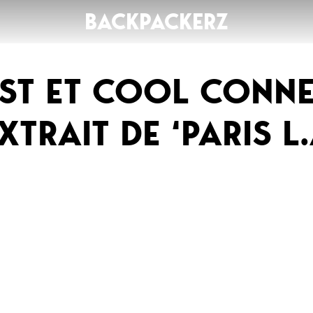
BACKPACKERZ
IST ET COOL CONN
AGENDA
RADIO
XTRAIT DE ‘PARIS L.
Paris
Playlists
Festivals
Podcasts
Mixes