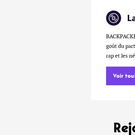
L
BACKPACKERZ
goût du part
rap et les n
Voir tou
Rej