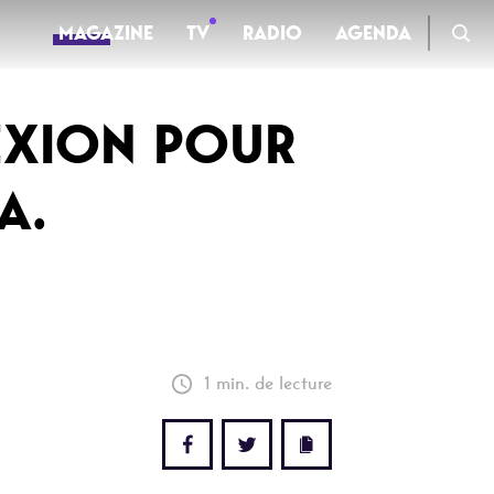
MAGAZINE
TV
RADIO
AGENDA
EXION POUR
TV
A.
Clips
Live
Documentaires
Web-séries
1 min. de lecture