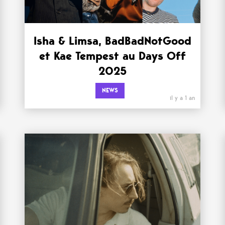
Isha & Limsa, BadBadNotGood
et Kae Tempest au Days Off
2025
NEWS
il y a 1 an