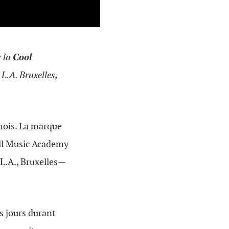
r la
Cool
 L.A. Bruxelles,
mois. La marque
ull Music Academy
 L.A., Bruxelles—
rs jours durant