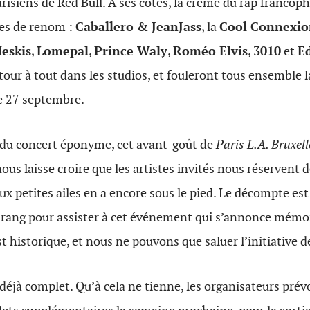
arisiens de Red Bull. À ses côtés, la crème du rap francoph
tes de renom :
Caballero & JeanJass
, la
Cool Connexio
eskis
,
Lomepal
,
Prince Waly
,
Roméo Elvis
,
3010
et
E
 tour à tout dans les studios, et fouleront tous ensemble 
le 27 septembre.
du concert éponyme, cet avant-goût de
Paris L.A. Bruxell
ous laisse croire que les artistes invités nous réservent de
ux petites ailes en a encore sous le pied. Le décompte est
 rang pour assister à cet événement qui s’annonce mémor
est historique, et nous ne pouvons que saluer l’initiative d
 déjà complet. Qu’à cela ne tienne, les organisateurs pré