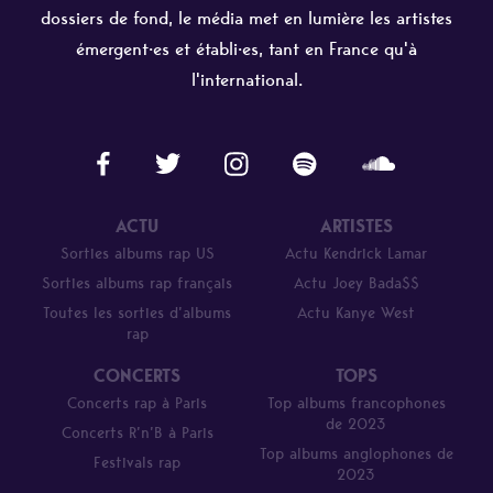
dossiers de fond, le média met en lumière les artistes
émergent·es et établi·es, tant en France qu'à
l'international.
ACTU
ARTISTES
Sorties albums rap US
Actu Kendrick Lamar
Sorties albums rap français
Actu Joey Bada$$
Toutes les sorties d’albums
Actu Kanye West
rap
CONCERTS
TOPS
Concerts rap à Paris
Top albums francophones
de 2023
Concerts R’n’B à Paris
Top albums anglophones de
Festivals rap
2023