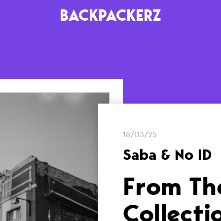
BACKPACKERZ
AGENDA
RADIO
Paris
Playlists
Festivals
Podcasts
18/03/25
Mixes
Saba & No ID
From The
Collecti