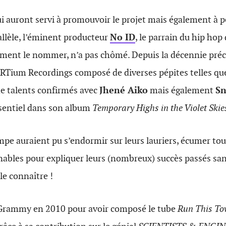
ui auront servi à promouvoir le projet mais également à pe
rallèle, l’éminent producteur
No ID
, le parrain du hip hop
iment le nommer, n’a pas chômé.
Depuis la décennie précé
 ARTium Recordings composé de diverses pépites telles q
e talents confirmés avec
Jhené Aiko
mais également
Sn
essentiel dans son album
Temporary Highs in the Violet Skie
mpe auraient pu s’endormir sur leurs lauriers, écumer tou
nables pour expliquer leurs (nombreux) succès passés san
le connaître !
 Grammy en 2010 pour avoir composé le tube
Run This T