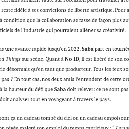
ui reste fidèle à ses convictions de liberté artistique.
Pour a
 à condition que la collaboration se fasse de façon plus a
iciels de l’industrie qui pourraient aliéner sa créativité.
ns une avance rapide jusqu’en 2022.
Saba
part en tourné
od Things
sur scène.
Quant à
No ID
, il est libéré de son c
icie désormais qu’en tant que producteur.
Tous les feux so
 pas ? En tout cas, nos deux amis l’entendent de cette orei
à la hauteur du défi que
Saba
doit relever: ce ne sont pa
 doit analyser tout en voyageant à travers le pays.
eront ça un cadeau tombé du ciel ou un cadeau empoisonn
ion rêvée malgré son emploi du temps capricieux : “
Lorsq