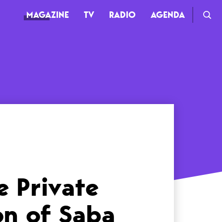
MAGAZINE
TV
RADIO
AGENDA
TV
Clips
Live
Documentaires
Web-séries
 Private
on of Saba