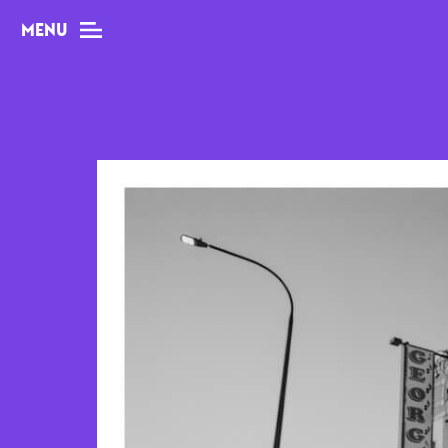
MENU
MAG
Dossiers
Tops
Interviews
Chroniques
Sorties
Newsletter