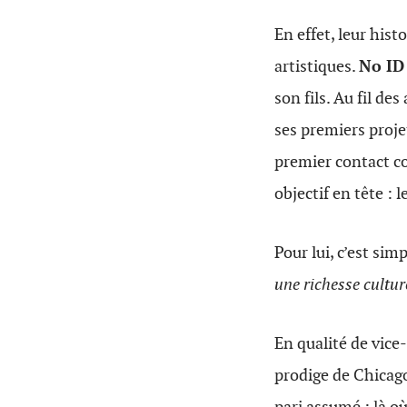
En effet, leur his
artistiques.
No ID
son fils.
Au fil des
ses premiers proje
premier contact co
objectif en tête : l
Pour lui, c’est simp
une richesse cultur
En qualité de vice-
prodige de Chicago
pari assumé : là o