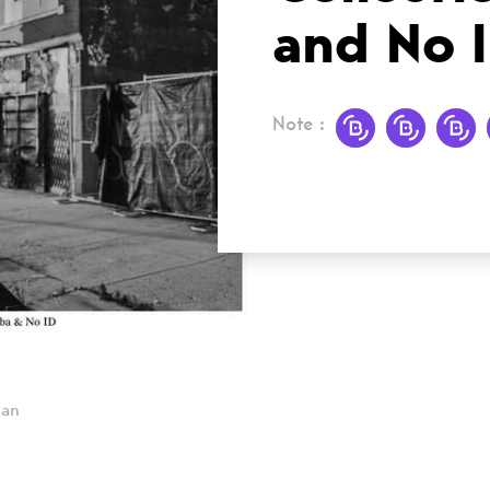
and No 
Note :
 an