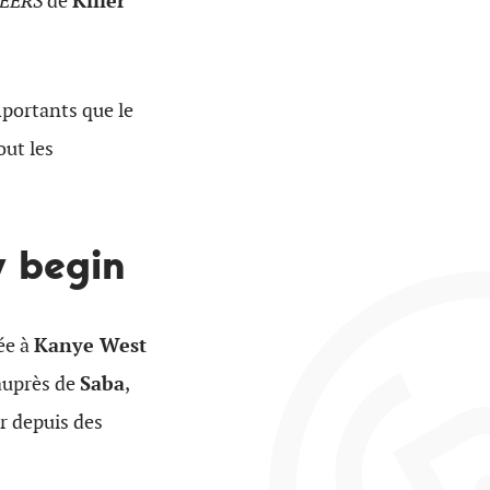
NEERS
de
Killer
mportants que le
out les
y begin
ée à
Kanye West
auprès de
Saba
,
r depuis des