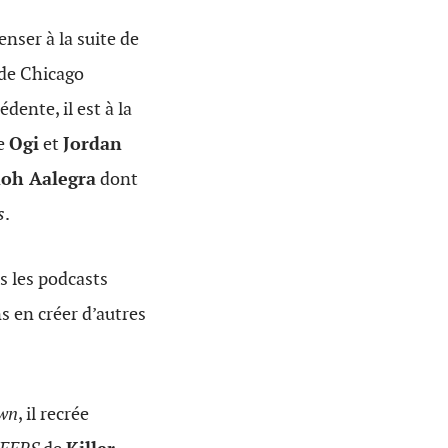
nser à la suite de
 de Chicago
dente, il est à la
ue
Ogi
et
Jordan
oh Aalegra
dont
s
.
s les podcasts
s en créer d’autres
own
, il recrée