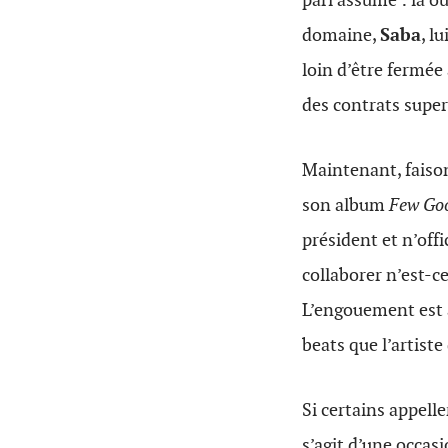
domaine,
Saba
, l
loin d’être fermée
des contrats superf
Maintenant, faiso
son album
Few Go
président et n’off
collaborer n’est-ce
L’engouement est 
beats que l’artiste
Si certains appell
s’agit d’une occas