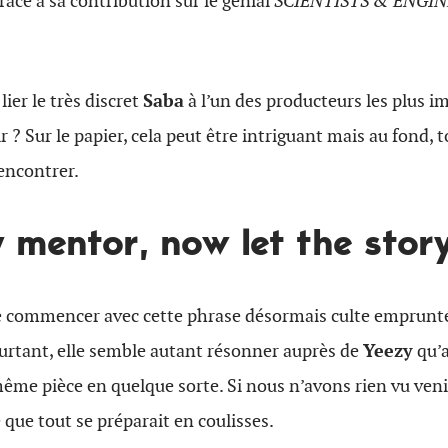
râce à sa contribution sur le génial
SCIENTISTS & ENGI
lier le très discret
Saba
à l’un des producteurs les plus i
r ? Sur le papier, cela peut être intriguant mais au fond, t
rencontrer.
 mentor, now let the stor
de commencer avec cette phrase désormais culte emprunt
ourtant, elle semble autant résonner auprès de
Yeezy
qu’
ême pièce en quelque sorte. Si nous n’avons rien vu veni
 que tout se préparait en coulisses.