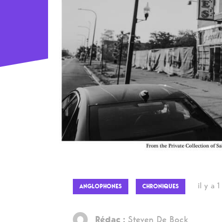
il y a 1
ANGLOPHONES
CHRONIQUES
Rédac :
Steven De Bock