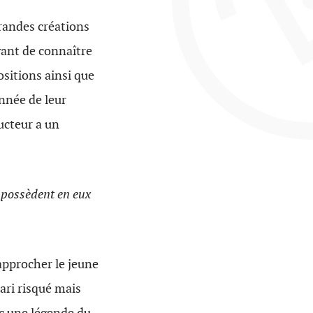
grandes créations
vant de connaître
ositions ainsi que
nnée de leur
ucteur a un
s possèdent en eux
 approcher le jeune
Pari risqué mais
ec une légende du