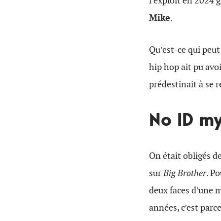
l’exploit en 2024 g
Mike
.
Qu’est-ce qui peut 
hip hop ait pu avoi
prédestinait à se 
No ID my
On était obligés 
sur
Big Brother
. P
deux faces d’une m
années, c’est parce