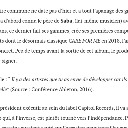
toire commune ne date pas d’hier et a tout l’apanage des 
a d’abord connu le père de
Saba
, (lui-même musicien) a
 ans, ce dernier fait ses gammes, crée ses premières comp
ts dont le désormais classique
CARE FOR ME
en 2018, l’a
ncret. Peu de temps avant la sortie de cet album, le prod
e signer.
le : “
Il y a des artistes que tu as envie de développer car il
elle
” (Source : Conférence Ableton, 2016).
président exécutif au sein du label Capitol Records, il va
 qui, à l’inverse, est plutôt tourné vers l’indépendance. 
ù certains auraient sauté sur l’occasion pour travailler av