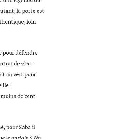
utant, la porte est
uthentique, loin
e pour défendre
ontrat de vice-
nt au vert pour
lle !
s moins de cent
é, pour Saba il
ue je parlais à No