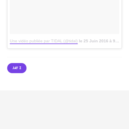
Une vidéo publiée par TIDAL (@tidal)
le
25 Juin 2016 à 9h00 PDT
JAY Z