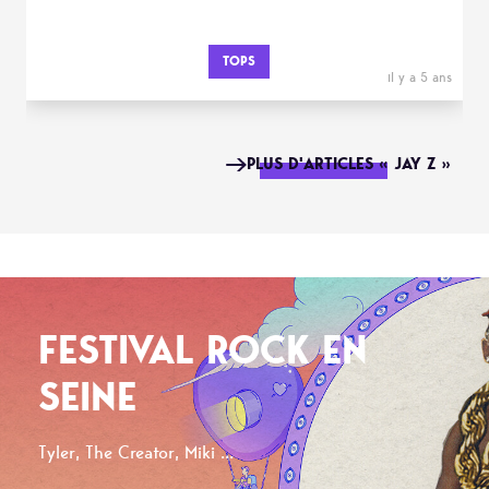
TOPS
il y a 5 ans
PLUS D'ARTICLES « JAY Z »
FESTIVAL ROCK EN
SEINE
Tyler, The Creator, Miki ...