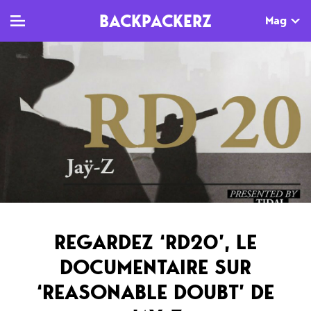
BACKPACKERZ
Mag
TV
MAG
AGENDA
Clips
Dossiers
Paris
Live
Tops
Festivals
Documentaires
Interviews
Web-séries
Chroniques
REGARDEZ ‘RD20’, LE
Sorties
DOCUMENTAIRE SUR
Newsletter
‘REASONABLE DOUBT’ DE