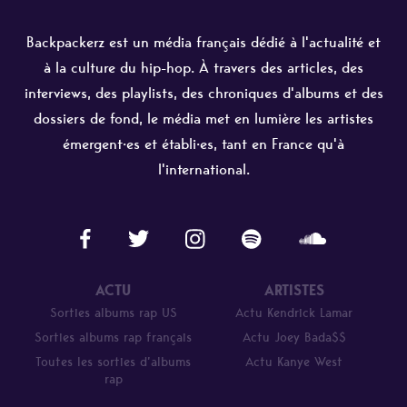
Backpackerz est un média français dédié à l'actualité et
à la culture du hip-hop. À travers des articles, des
interviews, des playlists, des chroniques d'albums et des
dossiers de fond, le média met en lumière les artistes
émergent·es et établi·es, tant en France qu'à
l'international.
ACTU
ARTISTES
Sorties albums rap US
Actu Kendrick Lamar
Sorties albums rap français
Actu Joey Bada$$
Toutes les sorties d’albums
Actu Kanye West
rap