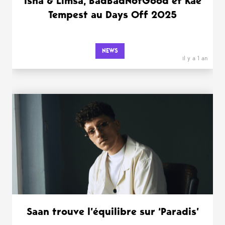
Isha & Limsa, BadBadNotGood et Kae
Tempest au Days Off 2025
NEWS
il y a 1 an
Saan trouve l’équilibre sur ‘Paradis’