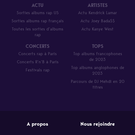
ACTU
ARTISTES
Sorties albums rap US
Actu Kendrick Lamar
Sorties albums rap français
Actu Joey Bada$$
Toutes les sorties d’albums
Actu Kanye West
rap
CONCERTS
TOPS
Concerts rap à Paris
Top albums francophones
de 2023
Concerts R’n’B à Paris
Top albums anglophones de
Festivals rap
2023
Parcours de DJ Mehdi en 20
titres
A propos
Nous rejoindre