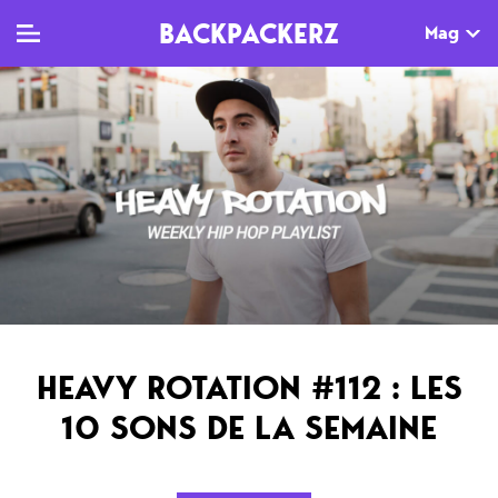
BACKPACKERZ
Mag
TV
MAG
AGENDA
Clips
Dossiers
Paris
Live
Tops
Festivals
Documentaires
Interviews
Web-séries
Chroniques
HEAVY ROTATION #112 : LES
Sorties
10 SONS DE LA SEMAINE
Newsletter