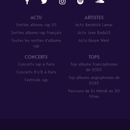
ACTU
ARTISTES
Sorties albums rap US
Actu Kendrick Lamar
Sorties albums rap français
Actu Joey Bada$$
Toutes les sorties d’albums
Actu Kanye West
rap
CONCERTS
TOPS
Concerts rap à Paris
Top albums francophones
de 2023
Concerts R’n’B à Paris
Top albums anglophones de
Festivals rap
2023
Parcours de DJ Mehdi en 20
titres