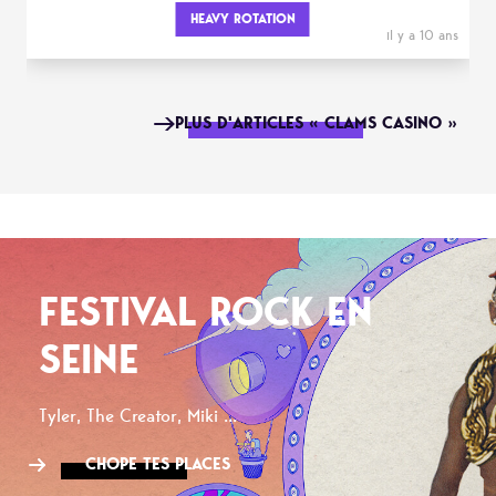
HEAVY ROTATION
il y a 10 ans
PLUS D'ARTICLES « CLAMS CASINO »
FESTIVAL ROCK EN
SEINE
Tyler, The Creator, Miki ...
CHOPE TES PLACES