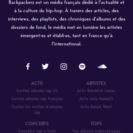
Backpackerz est un média français dédié à l'actualité et
à la culture du hip-hop. À travers des articles, des
interviews, des playlists, des chroniques d'albums et des
dossiers de fond, le média met en lumière les artistes
émergent·es et établi·es, tant en France qu'à
l'international.
ACTU
ARTISTES
Sorties albums rap US
Actu Kendrick Lamar
Sorties albums rap français
Actu Joey Bada$$
Toutes les sorties d’albums
Actu Kanye West
rap
CONCERTS
TOPS
Concerts rap à Paris
Top albums francophones