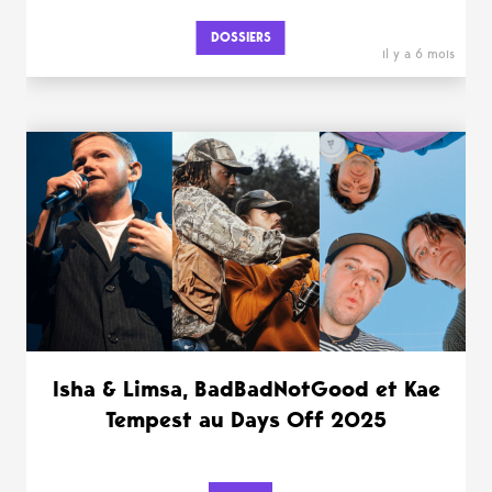
DOSSIERS
il y a 6 mois
Isha & Limsa, BadBadNotGood et Kae
Tempest au Days Off 2025