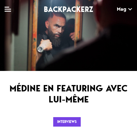
BACKPACKERZ
Mag
TV
MAG
AGENDA
Clips
Dossiers
Paris
Live
Tops
Festivals
Documentaires
Interviews
MÉDINE EN FEATURING AVEC
Web-séries
Chroniques
LUI-MÊME
Sorties
INTERVIEWS
Newsletter