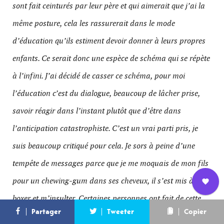
sont fait ceinturés par leur père et qui aimerait que j’ai la
même posture, cela les rassurerait dans le mode
d’éducation qu’ils estiment devoir donner à leurs propres
enfants. Ce serait donc une espèce de schéma qui se répète
à l’infini. J’ai décidé de casser ce schéma, pour moi
l’éducation c’est du dialogue, beaucoup de lâcher prise,
savoir réagir dans l’instant plutôt que d’être dans
l’anticipation catastrophiste. C’est un vrai parti pris, je
suis beaucoup critiqué pour cela. Je sors à peine d’une
tempête de messages parce que je me moquais de mon fils
pour un chewing-gum dans ses cheveux, il s’est mis à me
boxer et m’insulter. Certaines personnes ont fait de cette
Nous
L’équipe
Contact
Newsletter
Partager
Tweeter
Copier
rejoindre
scène un pamphlet contre mon éducation. Au final, je suis