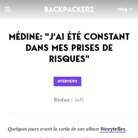
BACKPACKERZ
Mag
MÉDINE: "J'AI ÉTÉ CONSTANT
TV
MAG
AGENDA
DANS MES PRISES DE
Clips
Dossiers
Paris
RISQUES"
Live
Tops
Festivals
Documentaires
Interviews
INTERVIEWS
Web-séries
Chroniques
Rédac :
JuPi
Sorties
Newsletter
Quelques jours avant la sortie de son album
Storyteller
,