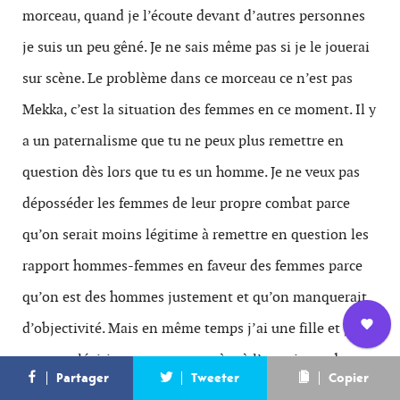
morceau, quand je l’écoute devant d’autres personnes
je suis un peu gêné. Je ne sais même pas si je le jouerai
sur scène. Le problème dans ce morceau ce n’est pas
Mekka, c’est la situation des femmes en ce moment. Il y
a un paternalisme que tu ne peux plus remettre en
question dès lors que tu es un homme. Je ne veux pas
déposséder les femmes de leur propre combat parce
qu’on serait moins légitime à remettre en question les
rapport hommes-femmes en faveur des femmes parce
qu’on est des hommes justement et qu’on manquerait
d’objectivité. Mais en même temps j’ai une fille et je
Nous
me sens légitime en tant que père à l’avertir sur des
L’équipe
Contact
Newsletter
Partager
Tweeter
Copier
rejoindre
sujets de société auxquelles elle sera confronté dans sa