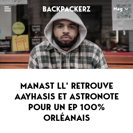
BACKPACKERZ
Mag
TV
MAG
AGENDA
Clips
Dossiers
Paris
Live
Tops
Festivals
Documentaires
Interviews
MANAST LL’ RETROUVE
Web-séries
Chroniques
AAYHASIS ET ASTRONOTE
POUR UN EP 100%
Sorties
ORLÉANAIS
Newsletter