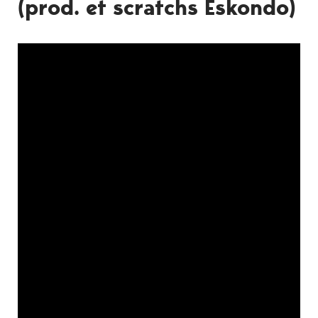
(prod. et scratchs Eskondo)