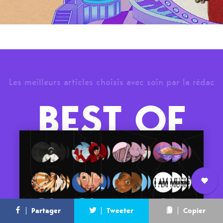
Les meilleurs articles choisis avec soin par la rédac
BEST OF
Nous
L’équipe
Contact
Newsletter
Partager
Tweeter
Copier
rejoindre