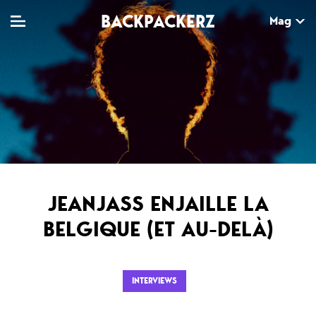
BACKPACKERZ
Mag
TV
MAG
AGENDA
Clips
Dossiers
Paris
Live
Tops
Festivals
Documentaires
Interviews
JEANJASS ENJAILLE LA
Web-séries
Chroniques
BELGIQUE (ET AU-DELÀ)
Sorties
INTERVIEWS
Newsletter