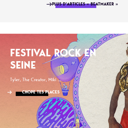
PLUS D'ARTICLES « BEATMAKER »
FESTIVAL ROCK EN
SEINE
Tyler, The Creator, Miki ...
CHOPE TES PLACES