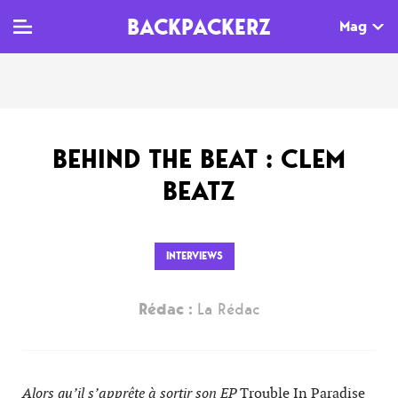
BACKPACKERZ
Mag
TV
MAG
AGENDA
BEHIND THE BEAT : CLEM
Clips
Dossiers
Paris
BEATZ
Live
Tops
Festivals
Documentaires
Interviews
INTERVIEWS
Web-séries
Chroniques
Rédac :
La Rédac
Sorties
Newsletter
Alors qu’il s’apprête à sortir son EP
Trouble In Paradise