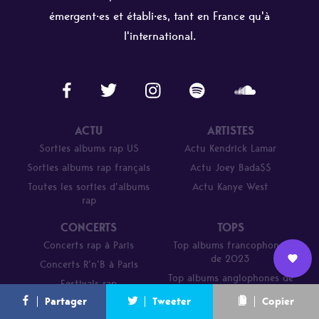
émergent·es et établi·es, tant en France qu'à
l'international.
ACTU
ARTISTES
Sorties albums rap US
Actu Kendrick Lamar
Sorties albums rap français
Actu Joey Bada$$
Toutes les sorties d’albums
Actu Kanye West
rap
CONCERTS
TOPS
Concerts rap à Paris
Top albums francophones
de 2023
Concerts R’n’B à Paris
Top albums anglophones de
Nous
Festivals rap
2023
L’équipe
Contact
Newsletter
Partager
Tweeter
Copier
rejoindre
Parcours de DJ Mehdi en 20