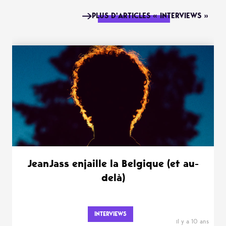
PLUS D'ARTICLES « INTERVIEWS »
JeanJass enjaille la Belgique (et au-
delà)
INTERVIEWS
il y a 10 ans