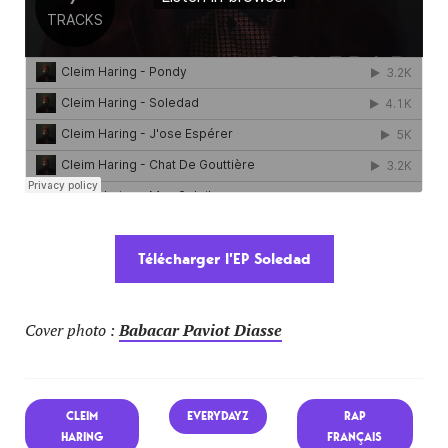
Télécharger l’EP Soledad
Cover photo :
Babacar Paviot Diasse
CLEIM
EVERYDAYZ
RAP
HARING
FRANÇAIS