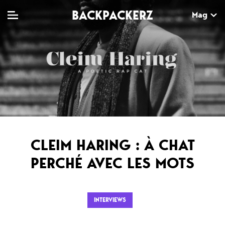
BACKPACKERZ
Mag
TV
MAG
AGENDA
Clips
Dossiers
Paris
Live
Tops
Festivals
Documentaires
Interviews
CLEIM HARING : À CHAT
Web-séries
Chroniques
PERCHÉ AVEC LES MOTS
Sorties
INTERVIEWS
Newsletter