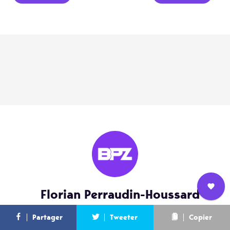
Florian Perraudin-Houssard
Nous
L’équipe
Contact
Newsletter
Partager
Tweeter
Copier
rejoindre
Voir tous ses articles