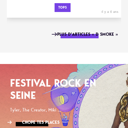
TOPS
il y a 6 ans
PLUS D'ARTICLES « D SMOKE »
FESTIVAL ROCK EN
SEINE
Tyler, The Creator, Miki ...
CHOPE TES PLACES