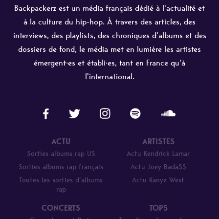
Backpackerz est un média français dédié à l'actualité et
à la culture du hip-hop. À travers des articles, des
interviews, des playlists, des chroniques d'albums et des
dossiers de fond, le média met en lumière les artistes
émergent·es et établi·es, tant en France qu'à
l'international.
ACTU
ARTISTES
Sorties albums rap US
Actu Kendrick Lamar
Sorties albums rap français
Actu Joey Bada$$
Toutes les sorties d’albums
Actu Kanye West
rap
CONCERTS
TOPS