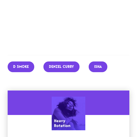
D SMOKE
DENZEL CURRY
ISHA