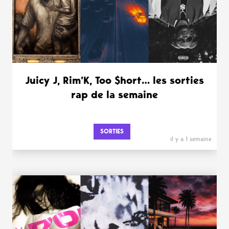
Juicy J, Rim’K, Too $hort… les sorties
rap de la semaine
SORTIES
il y a 1 semaine