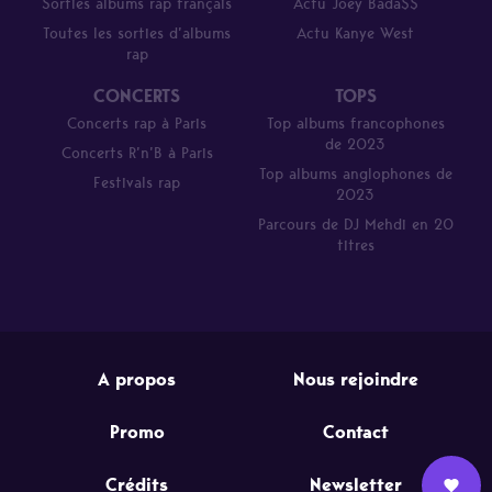
Sorties albums rap français
Actu Joey Bada$$
Toutes les sorties d’albums
Actu Kanye West
rap
CONCERTS
TOPS
Concerts rap à Paris
Top albums francophones
de 2023
Concerts R’n’B à Paris
Top albums anglophones de
Festivals rap
2023
Parcours de DJ Mehdi en 20
titres
A propos
Nous rejoindre
Promo
Contact
Crédits
Newsletter