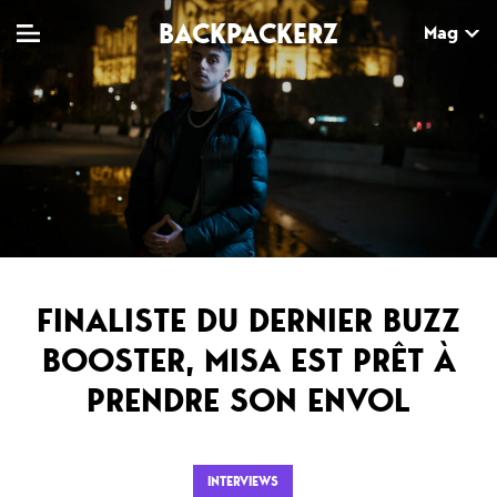
BACKPACKERZ
Mag
TV
MAG
AGENDA
Clips
Dossiers
Paris
Live
Tops
Festivals
Documentaires
Interviews
FINALISTE DU DERNIER BUZZ
Web-séries
Chroniques
BOOSTER, MISA EST PRÊT À
PRENDRE SON ENVOL
Sorties
Newsletter
INTERVIEWS