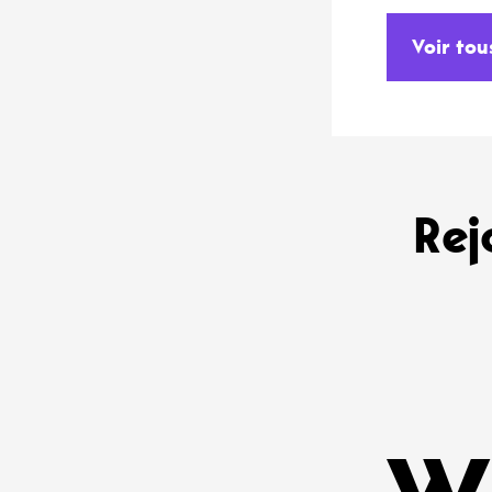
Voir tou
Rej