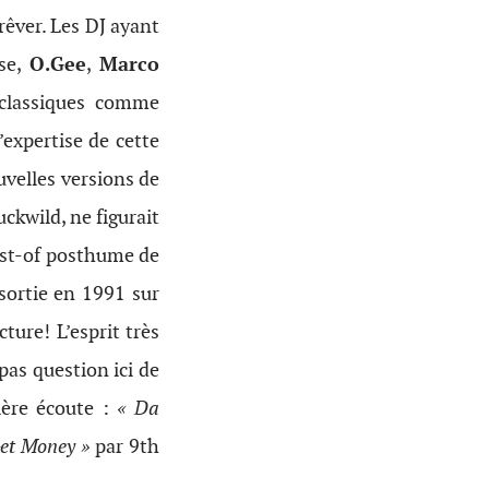
rêver. Les DJ ayant
sse,
O.Gee
,
Marco
 classiques comme
expertise de cette
uvelles versions de
uckwild, ne figurait
est-of posthume de
sortie en 1991 sur
ure! L’esprit très
pas question ici de
ière écoute :
« Da
et Money »
par 9th