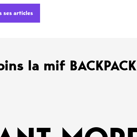
s ses articles
oins la mif BACKPAC