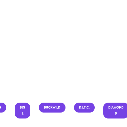
G
BIG
BUCKWILD
D.I.T.C.
DIAMOND
L
D