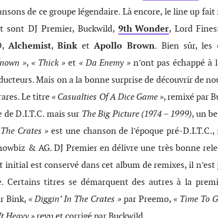
nsons de ce groupe légendaire. Là encore, le line up fait 
et sont DJ Premier, Buckwild,
9th Wonder
, Lord Fine
D,
Alchemist
,
Bink
et
Apollo Brown
. Bien sûr, les
Known »
,
« Thick »
et
« Da Enemy »
n’ont pas échappé à l’
ducteurs. Mais on a la bonne surprise de découvrir de no
rares. Le titre
« Casualties Of A Dice Game »
, remixé par B
e de D.I.T.C. mais sur
The Big Picture (1974 – 1999)
, un b
 The Crates »
est une chanson de l’époque pré-D.I.T.C., 
owbiz & AG. DJ Premier en délivre une très bonne relect
initial est conservé dans cet album de remixes, il n’est 
e. Certains titres se démarquent des autres à la prem
r Bink,
« Diggin’ In The Crates »
par Preemo,
« Time To G
It Heavy »
revu et corrigé par Buckwild.