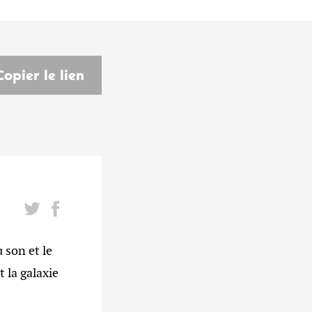
Copier le lien
son et le
 la galaxie