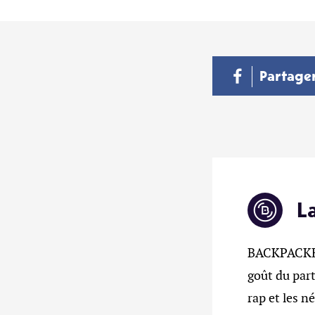
Partage
L
BACKPACKERZ
goût du part
rap et les n