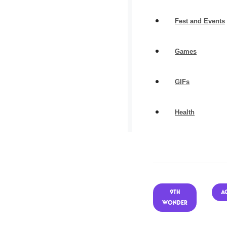
9TH
A
WONDER