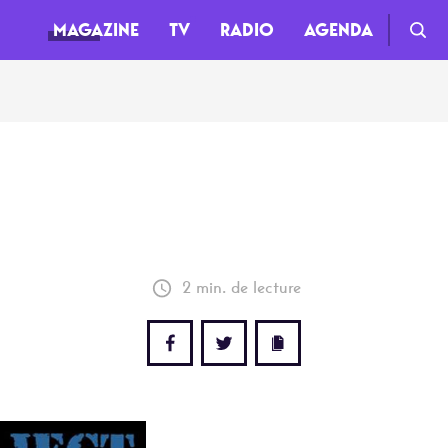
MAGAZINE
TV
RADIO
AGENDA
TV
Clips
Live
Documentaires
2 min. de lecture
Web-séries