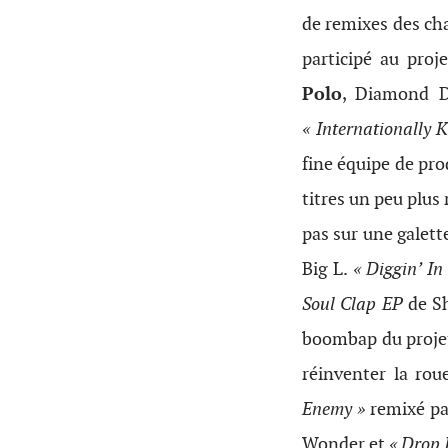
de remixes des cha
participé au proj
Polo
, Diamond 
« Internationally 
fine équipe de pro
titres un peu plus 
pas sur une galett
Big L.
« Diggin’ In
Soul Clap EP
de Sh
boombap du projet 
réinventer la rou
Enemy »
remixé pa
Wonder et
« Drop 