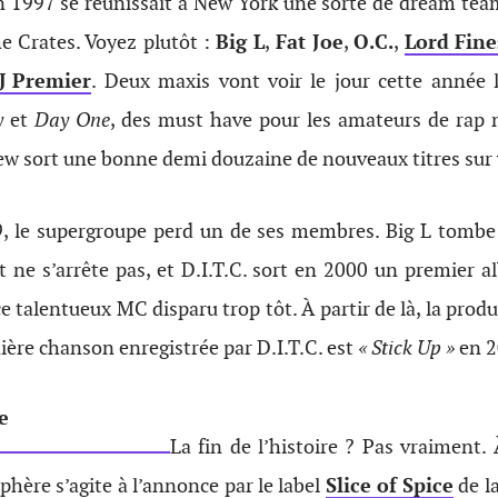
 1997 se réunissait à New York une sorte de dream tea
e Crates. Voyez plutôt :
Big L
,
Fat Joe
,
O.C.
,
Lord Fine
J Premier
. Deux maxis vont voir le jour cette année 
y
et
Day One
, des must have pour les amateurs de rap 
ew sort une bonne demi douzaine de nouveaux titres sur 
9, le supergroupe perd un de ses membres. Big L tombe 
t ne s’arrête pas, et D.I.T.C. sort en 2000 un premier
talentueux MC disparu trop tôt. À partir de là, la prod
nière chanson enregistrée par D.I.T.C. est
« Stick Up »
en 2
La fin de l’histoire ? Pas vraiment. 
sphère s’agite à l’annonce par le label
Slice of Spice
de l