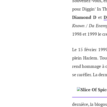
Souvenez-vous, en
pour Diggin’ In Th
Diamond D
et
D
Known / Da Enem
1998 et 1999 le cr
Le 15 février 199
plein Harlem. Tou
rend hommage à ce 
se raréfier. La der
dernière, la blogo