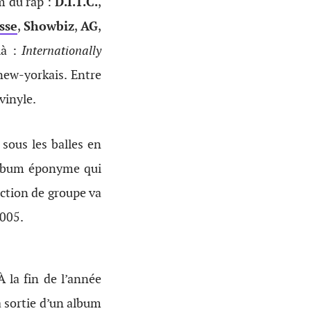
m du rap :
D.I.T.C.
,
sse
,
Showbiz
,
AG
,
là :
Internationally
new-yorkais. Entre
vinyle.
sous les balles en
 album éponyme qui
uction de groupe va
005.
À la fin de l’année
a sortie d’un album