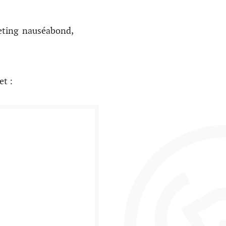
eting nauséabond,
et :