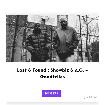
Lost & Found : Showbiz & A.G. –
Goodfellas
DOSSIERS
il y a 10 ans