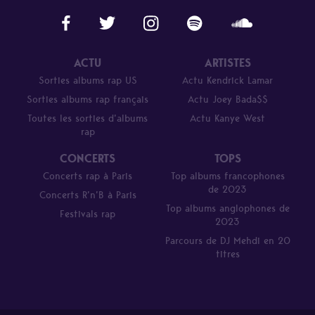
ACTU
ARTISTES
Sorties albums rap US
Actu Kendrick Lamar
Sorties albums rap français
Actu Joey Bada$$
Toutes les sorties d’albums
Actu Kanye West
rap
CONCERTS
TOPS
Concerts rap à Paris
Top albums francophones
de 2023
Concerts R’n’B à Paris
Top albums anglophones de
Festivals rap
2023
Parcours de DJ Mehdi en 20
titres