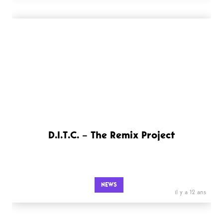
D.I.T.C. – The Remix Project
NEWS
il y a 12 ans