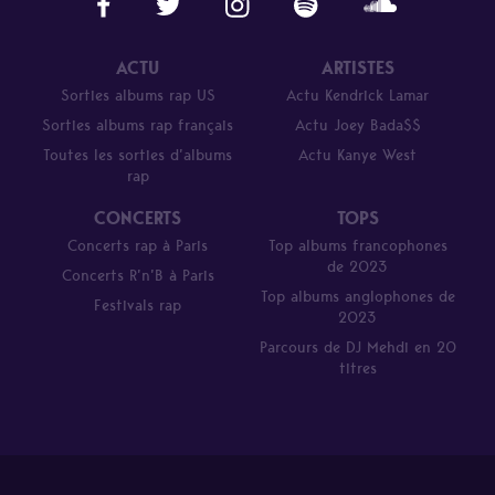
ACTU
ARTISTES
Sorties albums rap US
Actu Kendrick Lamar
Sorties albums rap français
Actu Joey Bada$$
Toutes les sorties d’albums
Actu Kanye West
rap
CONCERTS
TOPS
Concerts rap à Paris
Top albums francophones
de 2023
Concerts R’n’B à Paris
Top albums anglophones de
Festivals rap
2023
Parcours de DJ Mehdi en 20
titres