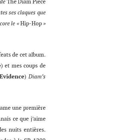
 de
The Diam Piece
tes ses claques que
core le «
Hip-Hop
»
 feats de cet album.
e
) et mes coups de
Evidence
)
Diam’s
entame une première
nnais ce que j’aime
es nuits entières.