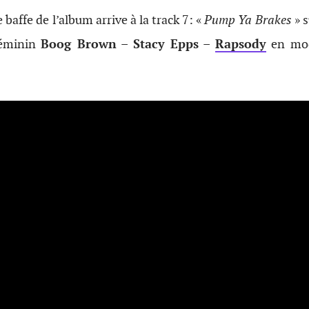
baffe de l’album arrive à la track 7: «
Pump Ya Brakes
» 
féminin
Boog Brown
–
Stacy Epps
–
Rapsody
en m