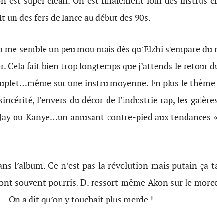
n est super clean. On est finalement loin des instrus c
 un des fers de lance au début des 90s.
 me semble un peu mou mais dès qu’Elzhi s’empare du mic
r. Cela fait bien trop longtemps que j’attends le retour 
ouplet…même sur une instru moyenne. En plus le thème 
ncérité, l’envers du décor de l’industrie rap, les galères
 Jay ou Kanye…un amusant contre-pied aux tendances « 
ans l’album. Ce n’est pas la révolution mais putain ça
 sont souvent pourris. D. ressort même Akon sur le morc
 … On a dit qu’on y touchait plus merde !