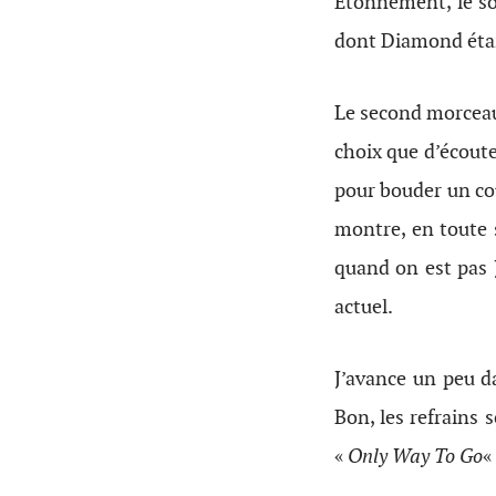
Étonnement, le so
dont Diamond était
Le second morceau
choix que d’écoute
pour bouder un c
montre, en toute si
quand on est pas
actuel.
J’avance un peu d
Bon, les refrains
«
Only Way To Go
«