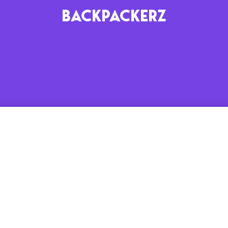
BACKPACKERZ
AGENDA
RADIO
Paris
Playlists
Festivals
Podcasts
Mixes