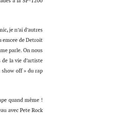
rades à la SP-1200
, je n’ai d’autres
du emcee de Detroit
me parle. On nous
 de la vie d’artiste
show off » du rap
 tape quand même !
eau avec Pete Rock