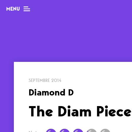
MENU
MAG
Dossiers
Tops
SEPTEMBRE 2014
Interviews
Diamond D
Chroniques
Sorties
The Diam Piece
Newsletter