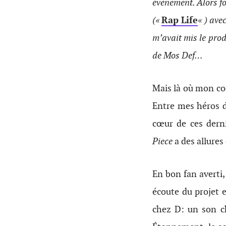
évènement. Alors fo
(«
Rap Life
« ) ave
m’avait mis le pro
de Mos Def…
Mais là où mon coeu
Entre mes héros d
cœur de ces dern
Piece
a des allures
En bon fan averti,
écoute du projet e
chez D: un son ch