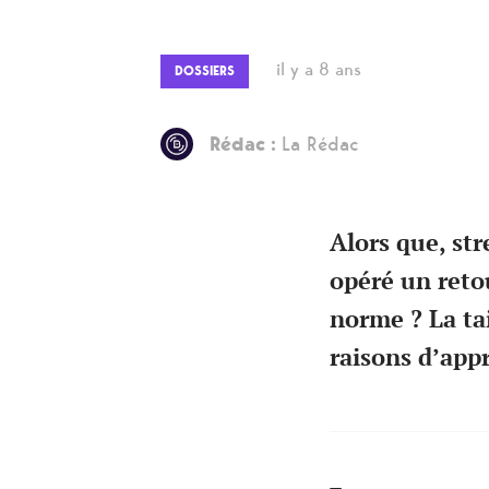
il y a 8 ans
DOSSIERS
Rédac :
La Rédac
Alors que, st
opéré un reto
norme ? La ta
raisons d’appr