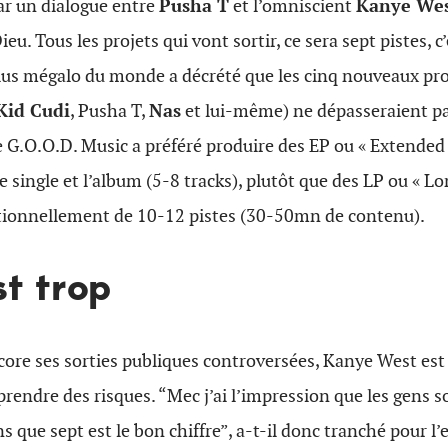
r un dialogue entre
Pusha T
et l’omniscient
Kanye We
Dieu. Tous les projets qui vont sortir, ce sera sept pistes, c
 plus mégalo du monde a décrété que les cinq nouveaux pr
id Cudi
, Pusha T,
Nas
et lui-même) ne dépasseraient 
e G.O.O.D. Music a préféré produire des EP ou « Extended 
single et l’album (5-8 tracks), plutôt que des LP ou « Lo
itionnellement de 10-12 pistes (30-50mn de contenu).
st trop
ore ses sorties publiques controversées, Kanye West es
prendre des risques. “Mec j’ai l’impression que les gens 
ns que sept est le bon chiffre”, a-t-il donc tranché pour 