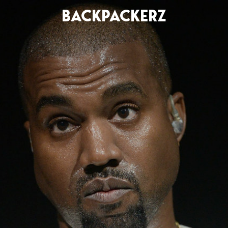
BACKPACKERZ
AGENDA
RADIO
Paris
Playlists
Festivals
Podcasts
Mixes