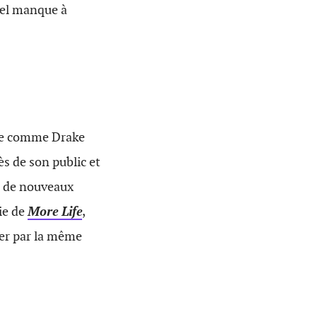
tel manque à
iste comme Drake
ès de son public et
́s de nouveaux
ie de
More Life
,
er par la même