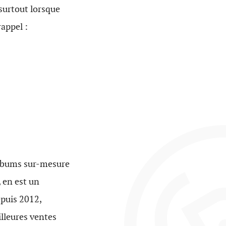
 surtout lorsque
rappel :
 albums sur-mesure
 en est un
epuis 2012,
illeures ventes