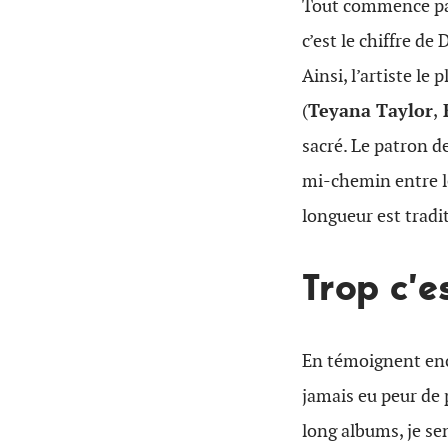
Tout commence pa
c’est le chiffre de 
Ainsi, l’artiste le
(
Teyana Taylor
,
K
sacré. Le patron d
mi-chemin entre le 
longueur est trad
Trop c’e
En témoignent enc
jamais eu peur de 
long albums, je se