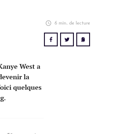
6 min. de lecture
 Kanye West a
devenir la
Voici quelques
g.