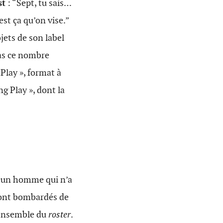
st
: “Sept, tu sais…
’est ça qu’on vise.”
ojets de son label
pas ce nombre
Play », format à
ng Play », dont la
t un homme qui n’a
sont bombardés de
l’ensemble du
roster
.