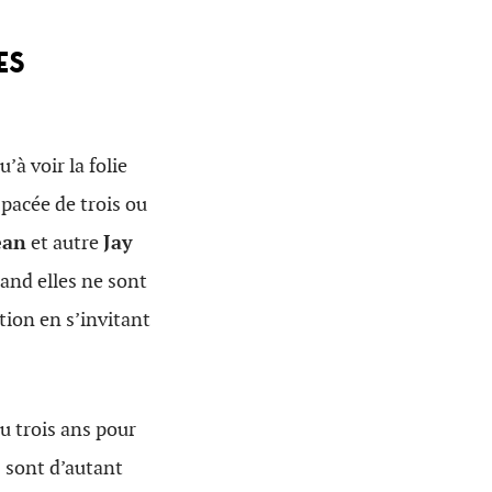
ES
’à voir la folie
pacée de trois ou
ean
et autre
Jay
uand elles ne sont
ition en s’invitant
ou trois ans pour
s
sont d’autant