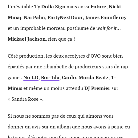
l’inévitable
Ty Dolla Sign
mais aussi
Future
,
Nicki
Minaj
,
Nai Palm
,
PartyNextDoor
,
James Fauntleroy
et un improbable morceau posthume de
wait for it
…
Mickael Jackson
, rien que ça !
Côté production, les deux accolytes d’OVO sont bien
épaulés par une ribambelle de producteurs stars du rap
game :
No I.D
,
Boi-1da
,
Cardo
,
Murda Beatz
,
T-
Minus
et même un moins attendu
DJ Premier
sur
« Sandra Rose ».
Si nous ne sommes pas de ceux qui aimons vous
donner un avis sur un album que nous avons à peine eu
le temps d’écouter une fois, nous ne manquerons pas