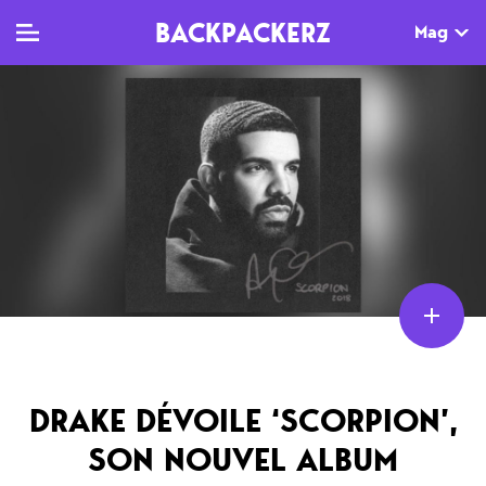
BACKPACKERZ
Mag
TV
MAG
AGENDA
Clips
Dossiers
Paris
Live
Tops
Festivals
Documentaires
Interviews
Web-séries
Chroniques
Sorties
DRAKE DÉVOILE ‘SCORPION’,
Newsletter
SON NOUVEL ALBUM