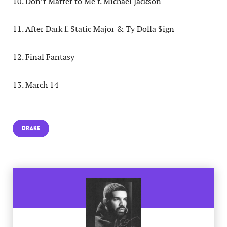
10. Don’t Matter to Me f. Michael Jackson
11. After Dark f. Static Major & Ty Dolla $ign
12. Final Fantasy
13. March 14
DRAKE