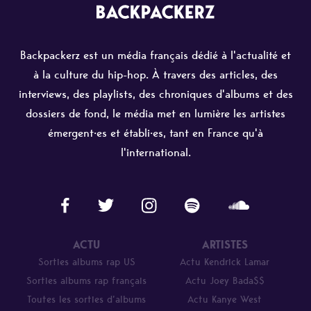
Backpackerz est un média français dédié à l'actualité et
à la culture du hip-hop. À travers des articles, des
interviews, des playlists, des chroniques d'albums et des
dossiers de fond, le média met en lumière les artistes
émergent·es et établi·es, tant en France qu'à
l'international.
ACTU
ARTISTES
Sorties albums rap US
Actu Kendrick Lamar
Sorties albums rap français
Actu Joey Bada$$
Toutes les sorties d’albums
Actu Kanye West