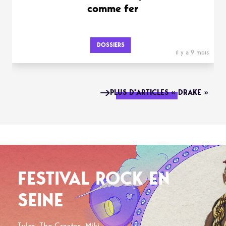
comme fer
DOSSIERS
il y a 9 mois
PLUS D'ARTICLES « DRAKE »
FESTIVAL ROCK EN
SEINE
Tyler, The Creator, Miki ...