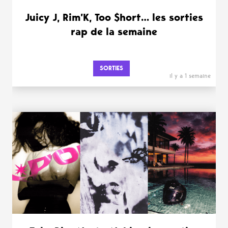
Juicy J, Rim’K, Too $hort… les sorties
rap de la semaine
SORTIES
il y a 1 semaine