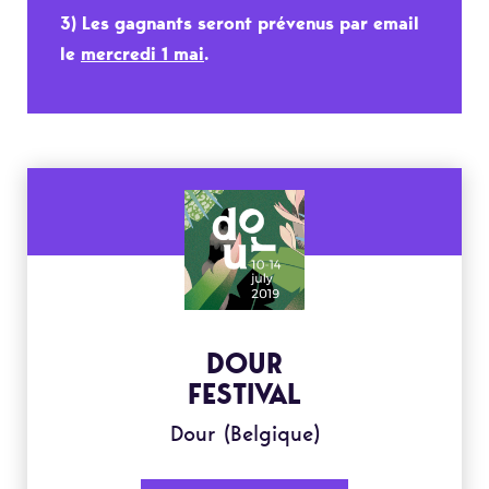
3) Les gagnants seront prévenus par email
le
mercredi 1 mai
.
DOUR
FESTIVAL
Dour (Belgique)