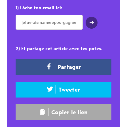
1) Lâche ton email ici:
2) Et partage cet article avec tes potes.
Partager
Tweeter
Copier le lien