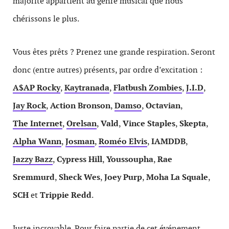
majorité appartient au genre musical que nous
chérissons le plus.
Vous êtes prêts ? Prenez une grande respiration. Seront
donc (entre autres) présents, par ordre d’excitation :
A$AP Rocky
,
Kaytranada
,
Flatbush Zombies
,
J.I.D
,
Jay Rock
,
Action Bronson
,
Damso
,
Octavian
,
The Internet
,
Orelsan
,
Vald
,
Vince Staples
,
Skepta
,
Alpha Wann
,
Josman
,
Roméo Elvis
,
IAMDDB
,
Jazzy Bazz
,
Cypress Hill
,
Youssoupha
,
Rae
Sremmurd
,
Sheck Wes
,
Joey Purp
,
Moha La Squale
,
SCH
et
Trippie Redd
.
Juste incroyable. Pour faire partie de cet événement,