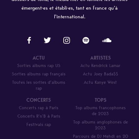
émergent·es et établi·es, tant en France qu'à
l'international.
ACTU
ARTISTES
Sorties albums rap US
Actu Kendrick Lamar
Sorties albums rap français
Actu Joey Bada$$
Toutes les sorties d’albums
Actu Kanye West
rap
CONCERTS
TOPS
Concerts rap à Paris
Top albums francophones
de 2023
Concerts R’n’B à Paris
Top albums anglophones de
Festivals rap
2023
Parcours de DJ Mehdi en 20