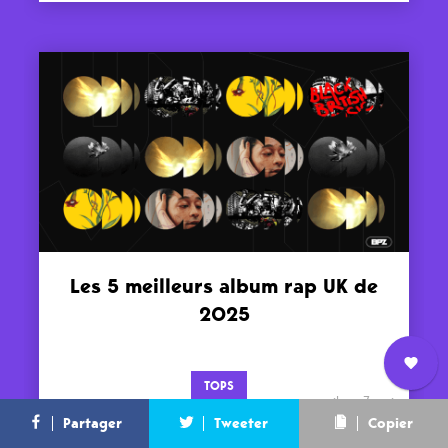
Les 5 meilleurs album rap UK de
2025
TOPS
Nous
il y a 7 mois
L’équipe
Contact
Newsletter
Partager
Tweeter
Copier
rejoindre