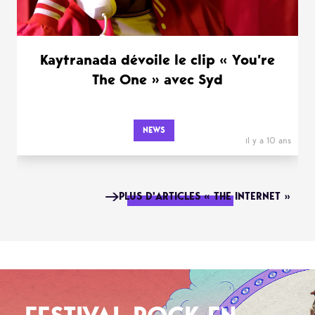
Kaytranada dévoile le clip « You’re
The One » avec Syd
NEWS
il y a 10 ans
PLUS D'ARTICLES « THE INTERNET »