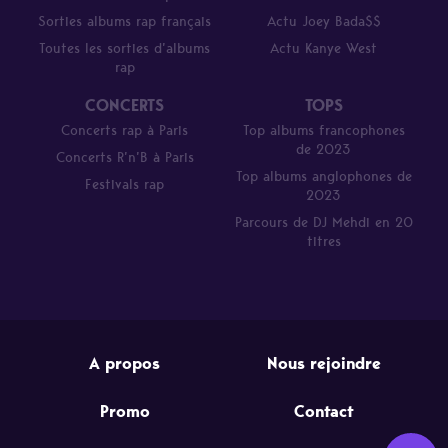
Sorties albums rap français
Actu Joey Bada$$
Toutes les sorties d’albums
Actu Kanye West
rap
CONCERTS
TOPS
Concerts rap à Paris
Top albums francophones
de 2023
Concerts R’n’B à Paris
Top albums anglophones de
Festivals rap
2023
Parcours de DJ Mehdi en 20
titres
A propos
Nous rejoindre
Promo
Contact