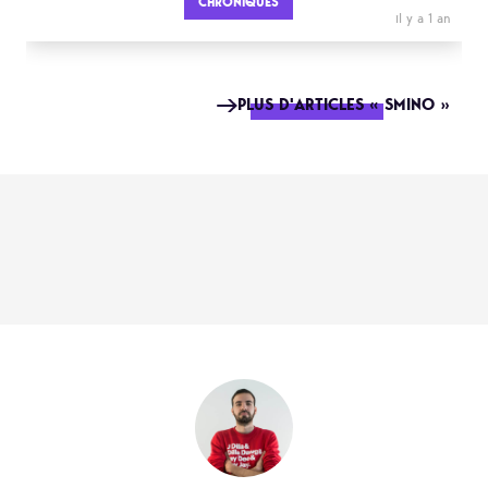
CHRONIQUES
il y a 1 an
PLUS D'ARTICLES « SMINO »