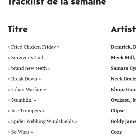
Tracklist de la semaine
Titre
Artist
« Fried Chicken Friday »
Demrick, B
« Survivor’s Guilt »
Meek Mill,
« brand new teeth »
Samara Cy
« Break Down »
Neek Bucks
« Urban Warfare »
Khujo Goo
« Stumblin' »
Ovrkast., 
« Ace Trumpets »
Clipse
« Spider Webbing Windshields »
Boldy Jame
« So What »
Cozz