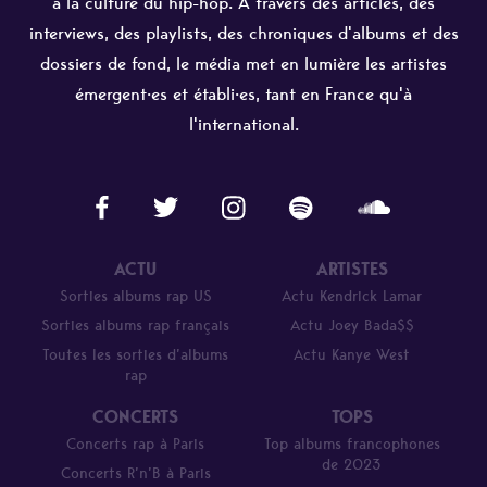
à la culture du hip-hop. À travers des articles, des
interviews, des playlists, des chroniques d'albums et des
dossiers de fond, le média met en lumière les artistes
émergent·es et établi·es, tant en France qu'à
l'international.
ACTU
ARTISTES
Sorties albums rap US
Actu Kendrick Lamar
Sorties albums rap français
Actu Joey Bada$$
Toutes les sorties d’albums
Actu Kanye West
rap
CONCERTS
TOPS
Concerts rap à Paris
Top albums francophones
de 2023
Concerts R’n’B à Paris