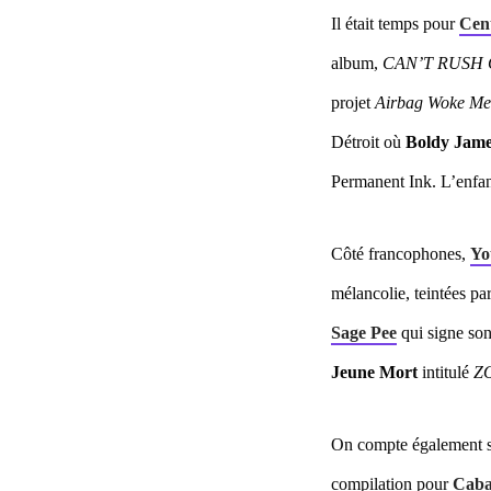
Il était temps pour
Cen
album,
CAN’T RUSH
projet
Airbag Woke M
Détroit où
Boldy Jam
Permanent Ink. L’enfan
Côté francophones,
Yo
mélancolie, teintées par 
Sage Pee
qui signe son
Jeune Mort
intitulé
Z
On compte également su
compilation pour
Caba