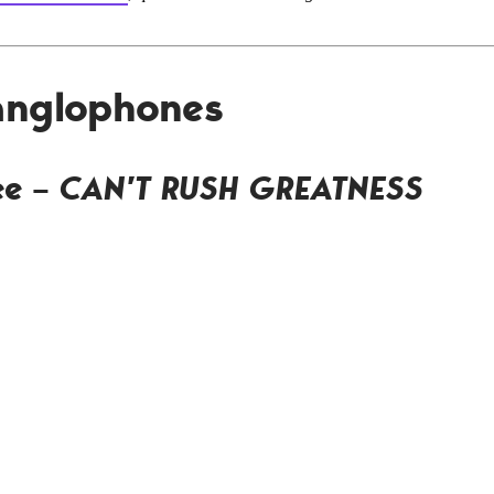
 anglophones
ee –
CAN’T RUSH GREATNESS