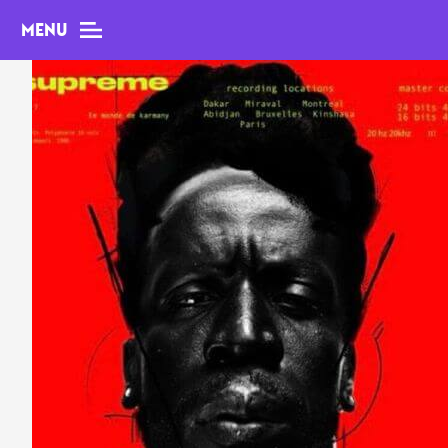
MENU
MAG
Dossiers
Tops
Interviews
Chroniques
Sorties
Newsletter