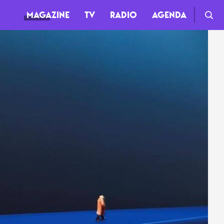
MAGAZINE
TV
RADIO
AGENDA
TV
Clips
Live
Documentaires
Web-séries