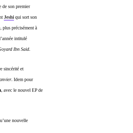
ie de son premier
ent
Jeshi
qui sort son
, plus précisément à
’année intitulé
oyard Ibn Said
.
e sincérité et
janvier
. Idem pour
n
, avec le nouvel EP de
 qu’une nouvelle