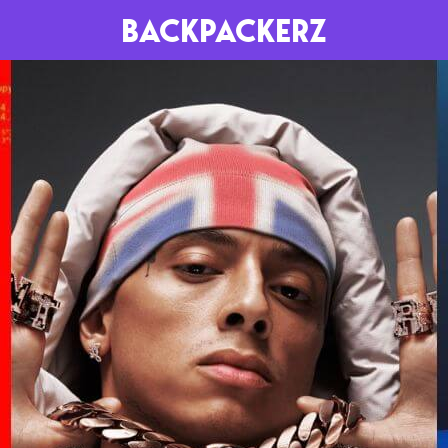
BACKPACKERZ
AGENDA
RADIO
Paris
Playlists
Festivals
Podcasts
Mixes