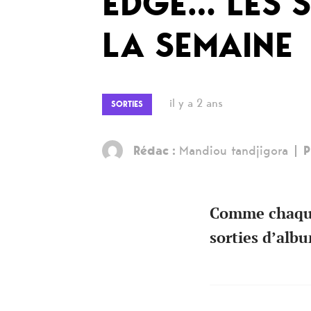
EDGE… LES S
LA SEMAINE
il y a 2 ans
SORTIES
Rédac :
Mandiou tandjigora
P
Comme chaque 
sorties d’alb