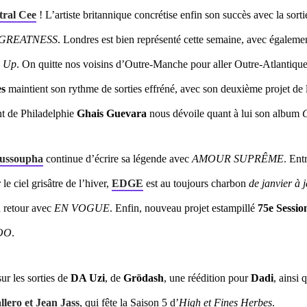
tral Cee
! L’artiste britannique concrétise enfin son succès avec la sort
 GREATNESS
. Londres est bien représenté cette semaine, avec égalem
e Up
. On quitte nos voisins d’Outre-Manche pour aller Outre-Atlantique
es
maintient son rythme de sorties effréné, avec son deuxième projet de l
t de Philadelphie
Ghais Guevara
nous dévoile quant à lui son album
G
ussoupha
continue d’écrire sa légende avec
AMOUR SUPRÊME
. Entr
le ciel grisâtre de l’hiver,
EDGE
est au toujours charbon
de janvier à 
 retour avec
EN VOGUE
. Enfin, nouveau projet estampillé
75
e
Sessio
OO
.
r les sorties de
DA Uzi
, de
Grödash
, une réédition pour
Dadi
, ainsi
llero
et
Jean Jass
, qui fête la Saison 5 d’
High et Fines Herbes
.