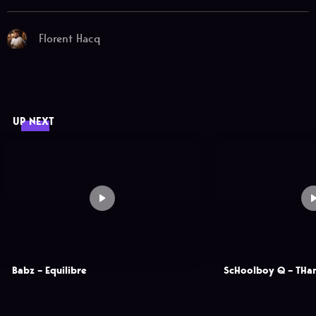
Florent Hacq
UP NEXT
Babz – Equilibre
ScHoolboy Q – THa