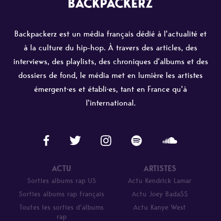
Backpackerz est un média français dédié à l'actualité et
à la culture du hip-hop. À travers des articles, des
interviews, des playlists, des chroniques d'albums et des
dossiers de fond, le média met en lumière les artistes
émergent·es et établi·es, tant en France qu'à
l'international.
ACTU
ARTISTES
Sorties albums rap US
Actu Kendrick Lamar
Sorties albums rap français
Actu Joey Bada$$
Toutes les sorties d’albums
Actu Kanye West
rap